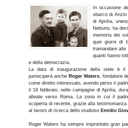
In occasione de
sbarco di Anzio 
di Aprilia, unen
Nettuno, ha dec
memoria dei sol
quei giorni di b
tramandare alle
quanti hanno lott
e della democrazia.
La data di inaugurazione della stele è il
parteciperà anche
Roger Waters
, fondatore d
come diretto interessato, avendo perso il padre
il 18 febbraio, nelle campagne di Aprilia, dur
alleate verso Roma. La zona in cui il pad
scoperta di recente, grazie alla testimonianz
al lavoro di ricerca dello studioso
Emidio Gio
Roger Waters ha sempre improntato gran pa