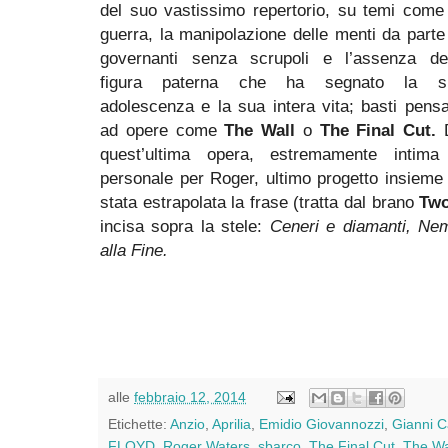
del suo vastissimo repertorio, su temi come
guerra, la manipolazione delle menti da parte
governanti senza scrupoli e l’assenza del
figura paterna che ha segnato la s
adolescenza e la sua intera vita; basti pens
ad opere come
The Wall
o
The Final Cut.
quest’ultima opera, estremamente intima
personale per Roger, ultimo progetto insieme ai
stata estrapolata la frase (tratta dal brano
Two
incisa sopra la stele:
Ceneri e diamanti, Nem
alla Fine.
alle
febbraio 12, 2014
Etichette:
Anzio
,
Aprilia
,
Emidio Giovannozzi
,
Gianni C
FLOYD
,
Roger Waters
,
sbarco
,
The Final Cut
,
The Wa