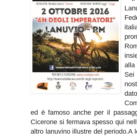
La
Fed
it
pro
Rom
insi
all
Sei 
nos
dato
Com
ed è famoso anche per il passaggio 
Cicerone si fermava spesso qui nel
altro lanuvino illustre del periodo.A l