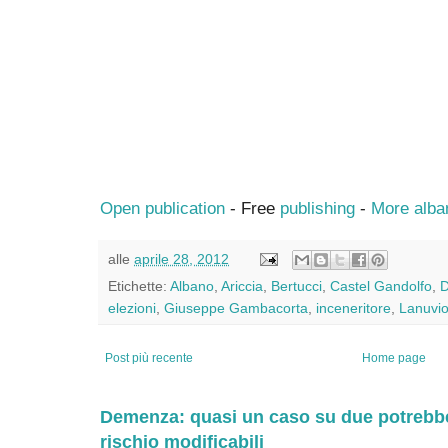
Open publication
- Free
publishing
-
More alba
alle
aprile 28, 2012
Etichette:
Albano
,
Ariccia
,
Bertucci
,
Castel Gandolfo
,
D
elezioni
,
Giuseppe Gambacorta
,
inceneritore
,
Lanuvi
Post più recente
Home page
Demenza: quasi un caso su due potrebbe 
rischio modificabili