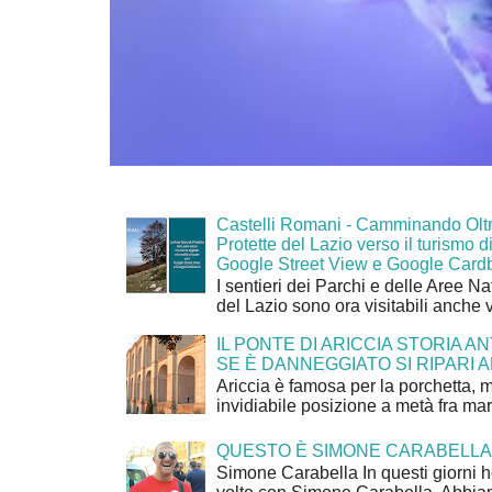
Castelli Romani - Camminando Oltr
Protette del Lazio verso il turismo di
Google Street View e Google Card
I sentieri dei Parchi e delle Aree Na
del Lazio sono ora visitabili anche 
IL PONTE DI ARICCIA STORIA A
SE È DANNEGGIATO SI RIPARI A
Ariccia è famosa per la porchetta, 
invidiabile posizione a metà fra mar
QUESTO È SIMONE CARABELLA
Simone Carabella In questi giorni 