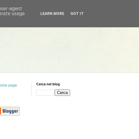
 user-agent
nerate usage
LEARN MORE
GOT IT
Cerca nel blog
ome page