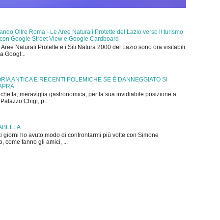
do Oltre Roma - Le Aree Naturali Protette del Lazio verso il turismo
ale con Google Street View e Google Cardboard
e Aree Naturali Protette e i Siti Natura 2000 del Lazio sono ora visitabili
a Googl...
TORIA ANTICA E RECENTI POLEMICHE SE È DANNEGGIATO SI
IAPRA
rchetta, meraviglia gastronomica, per la sua invidiabile posizione a
Palazzo Chigi, p...
ABELLA
i giorni ho avuto modo di confrontarmi più volte con Simone
 come fanno gli amici, ...