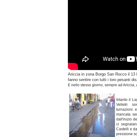
Ariccia in zona Borgo San Rocco il 13 l
fanno sentire con tutti i loro pesanti di
E nello stesso giorno, sempre ad Ariccia, 
Intanto il L
Velletri s
turnazioni 
mancata sen
dall'inizio d
ci segnala
Castelli e da
pressione son