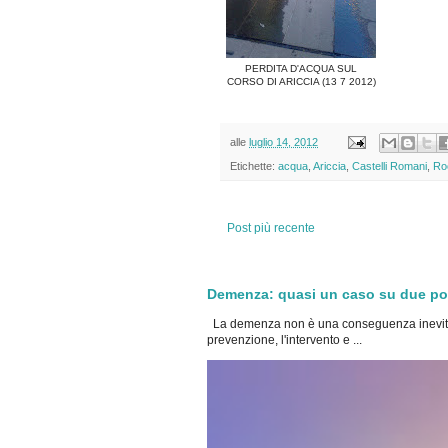
PERDITA D'ACQUA SUL
CORSO DI ARICCIA (13 7 2012)
alle
luglio 14, 2012
Etichette:
acqua
,
Ariccia
,
Castelli Romani
,
Ro
Post più recente
Demenza: quasi un caso su due potre
La demenza non è una conseguenza inevita
prevenzione, l'intervento e ...