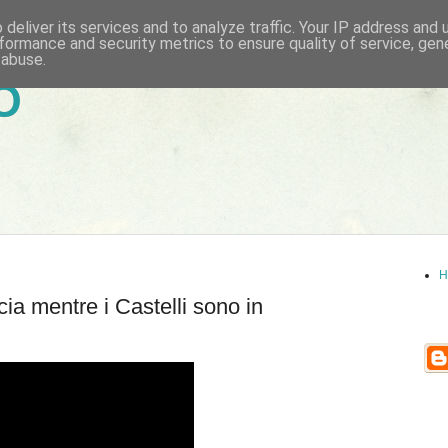
deliver its services and to analyze traffic. Your IP address and
formance and security metrics to ensure quality of service, ge
 abuse.
6
H
ia mentre i Castelli sono in