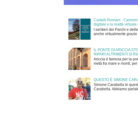
Castelli Romani - Camminan
digitale e la realtà virtu
I sentieri dei Parchi e dell
anche virtualmente grazie 
IL PONTE DI ARICCIA S
RIPARI ALTRIMENTI SI R
Ariccia è famosa per la po
metà fra mare e monti, per 
QUESTO È SIMONE CAR
Simone Carabella In quest
Carabella. Abbiamo parlato,