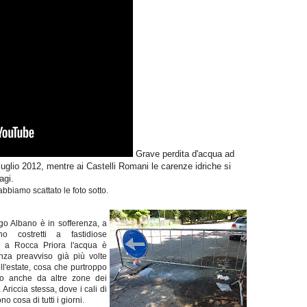
Grave perdita d'acqua ad
uglio 2012, mentre ai Castelli Romani le carenze idriche si
sagi.
abbiamo scattato le foto sotto.
ago Albano è in sofferenza, a
ono costretti a fastidiose
e a Rocca Priora l'acqua è
za preavviso già più volte
ell'estate, cosa che purtroppo
no anche da altre zone dei
 Ariccia stessa, dove i cali di
o cosa di tutti i giorni.