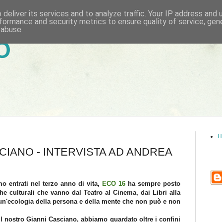
deliver its services and to analyze traffic. Your IP address and
formance and security metrics to ensure quality of service, ge
 abuse.
6
H
CIANO - INTERVISTA AD ANDREA
 entrati nel terzo anno di vita,
ECO 16
ha sempre posto
he culturali che vanno dal Teatro al Cinema, dai Libri alla
un'ecologia della persona e della mente che non può e non
l nostro Gianni Casciano, abbiamo guardato oltre i confini