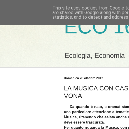
This site uses cookies from Google to 
are shared with Google along with per
statistics, and to detect and address
ECO 1
Ecologia, Economia
domenica 28 ottobre 2012
LA MUSICA CON CAS
VONA
Da quando è nato, e oramai siamo
una particolare attenzione a tematic
Musica, ritenendo che esista anche 
deve essere trascurata.
Per quanto riguarda la Musica, con i