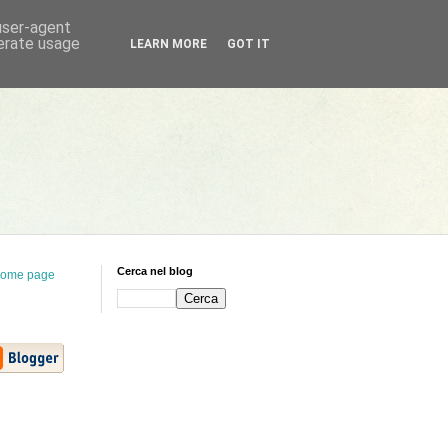
 user-agent
nerate usage
LEARN MORE
GOT IT
Cerca nel blog
ome page