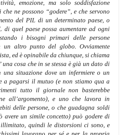
eatività, emozione, ma solo soddisfazione
i che ne possono “godere”, e che servono
umento del PIL di un determinato paese, o
PIL di quel paese possa aumentare ad ogni
estando i bisogni primari delle persone
n un altro punto del globo. Ovviamente
ista, ed è opinabile da chiunque, si chiama
’ una cosa che in se stessa è già un dato di
in una situazione dove un infermiere o un
ce a pagarsi il mutuo (e non stiamo qua a
trimenti tutto il giornale non basterebbe
one all’argomento), e uno che lavora in
debiti delle persone, o che guadagna soldi
ò avere un simile concetto) può godere di
llimitato, quindi le distorsioni ci sono, e
hissimi lavorano per sé e per la propria