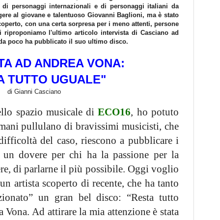
o di personaggi internazionali e di personaggi italiani da
gere al giovane e talentuoso Giovanni Baglioni, ma è stato
operto, con una certa sorpresa per i meno attenti, persone
i riproponiamo l'ultimo articolo intervista di Casciano ad
da poco ha pubblicato il suo ultimo disco.
TA AD ANDREA VONA:
A TUTTO UGUALE"
di Gianni Casciano
lo spazio musicale di
ECO16
, ho potuto
mani pullulano di bravissimi musicisti, che
difficoltà del caso, riescono a pubblicare i
a un dovere per chi ha la passione per la
ere, di parlarne il più possibile. Oggi voglio
un artista scoperto di recente, che ha tanto
ionato” un gran bel disco: “Resta tutto
a Vona. Ad attirare la mia attenzione è stata