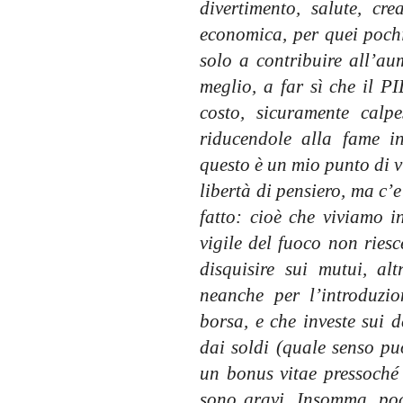
divertimento, salute, cr
economica, per quei poch
solo a contribuire all’a
meglio, a far sì che il 
costo, sicuramente calp
riducendole alla fame i
questo è un mio punto di v
libertà di pensiero, ma c’e
fatto: cioè che viviamo 
vigile del fuoco non ries
disquisire sui mutui, al
neanche per l’introduzi
borsa, e che investe sui 
dai soldi (quale senso pu
un bonus vitae pressoché i
sono gravi. Insomma, poc