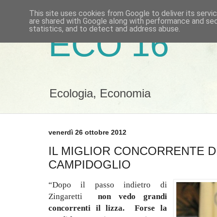
This site uses cookies from Google to deliver its servi
are shared with Google along with performance and secu
statistics, and to detect and address abuse.
ECO 16
Ecologia, Economia
venerdì 26 ottobre 2012
IL MIGLIOR CONCORRENTE D
CAMPIDOGLIO
“Dopo il passo indietro di
Zingaretti
non vedo grandi
concorrenti il lizza. Forse la