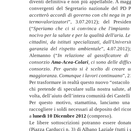
diventi definitiva e non più appellabile. A mag
convergenti del Segretario nazionale del PD P
accetterò accordi di governo con chi nega in pri
termovalorizzatori
”, 3.07.2012);
del Presid
(“
Speriamo che ci si convinca che l'impianto
nocivo per la salute e per la qualità dell'aria. 
cittadini, da istituti specializzati, dall'Unive
garanzia del rispetto ambientale
”, 4.07.2012)
Alemanno (
“
In relazione al gassificatore d
consorzio
Ama-Acea-Colari
, ci sono delle diffi
consorzio. Per questo si è scelto di creare 
maggioranza. Comunque i lavori continuano
”, 
Per trasformare in realtà questo nuovo “ostacolo g
chi pretende di speculare sulla nostra salute,
volta, dell’aiuto dell’intera comunità dei Castell
Per questo motivo, stamattina, lanciamo una 
raccogliere i soldi necessari al deposito del rico
a
lunedì 10 Dicembre 2012
(compreso).
Le libere sottoscrizioni potranno essere donat
(Piazza Carducci n. 3) di Albano Laziale (tutti 