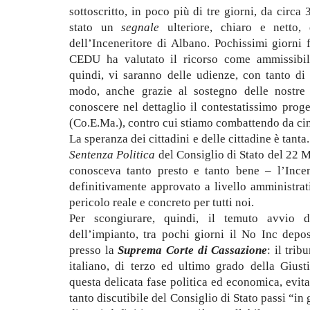
sottoscritto, in poco più di tre giorni, da circ
stato un
segnale
ulteriore, chiaro e netto, 
dell’Inceneritore di Albano. Pochissimi giorni
CEDU ha valutato il ricorso come ammissibil
quindi, vi saranno delle udienze, con tanto di 
modo, anche grazie al sostegno delle nostre re
conoscere nel dettaglio il contestatissimo prog
(Co.E.Ma.), contro cui stiamo combattendo da ci
La speranza dei cittadini e delle cittadine è tanta
Sentenza Politica
del Consiglio di Stato del 22 M
conosceva tanto presto e tanto bene – l’Incen
definitivamente approvato a livello amministrat
pericolo reale e concreto per tutti noi.
Per scongiurare, quindi, il temuto avvio d
dell’impianto, tra pochi giorni il No Inc depo
presso la
Suprema Corte di Cassazione
: il tri
italiano, di terzo ed ultimo grado della Giust
questa delicata fase politica ed economica, evita
tanto discutibile del Consiglio di Stato passi “in