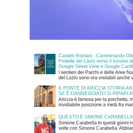
Castelli Romani - Camminando Oltr
Protette del Lazio verso il turismo di
Google Street View e Google Card
I sentieri dei Parchi e delle Aree Na
del Lazio sono ora visitabili anche 
IL PONTE DI ARICCIA STORIA A
SE È DANNEGGIATO SI RIPARI A
Ariccia è famosa per la porchetta, 
invidiabile posizione a metà fra mar
QUESTO È SIMONE CARABELLA
Simone Carabella In questi giorni 
volte con Simone Carabella. Abbiam