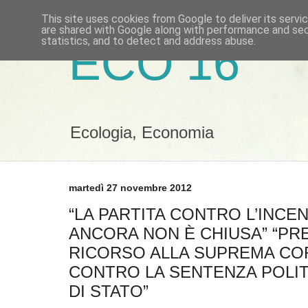
This site uses cookies from Google to deliver its servi
are shared with Google along with performance and secu
statistics, and to detect and address abuse.
ECO 16
Ecologia, Economia
martedì 27 novembre 2012
“LA PARTITA CONTRO L’INCE
ANCORA NON È CHIUSA” “P
RICORSO ALLA SUPREMA CO
CONTRO LA SENTENZA POLIT
DI STATO”