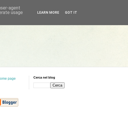
 user-agent
nerate usage
LEARN MORE
GOT IT
Cerca nel blog
ome page