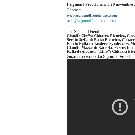
I Sigmund Freud anche il 29 novembre a
Contact:
www.sigmundfreudmusic.com
info@sigmundfreudmusic.com
The
Sigmund Freud
:
Claudio Ciuffa
: Chitarra Elettrica, Cla
Sergio Stellani
: Basso Elettrico, Chitar
Fulvio Epifani
: Tastiere, Synthsizers, 
Claudio Mazzetti
: Batteria, Percussioni
Raffaele Albanesi “Lillo”:
Chitarra Elet
Guarda un video dei Sigmund Freud