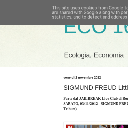
This site uses cookies from Google to 
are shared with Google along with per
statistics, and to detect and address
ECO 1
Ecologia, Economia
venerdì 2 novembre 2012
SIGMUND FREUD Little
Parte dal JAILBREAK Live Club di 
SABATO, 03/11/2012 - SIGMUND FREU
Tribute)