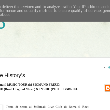
deliver its services and to analyze traffic. Your IP address and
formance and security metrics to ensure quality of service, ge
 abuse.
6
H
 History’s
Roma il MUSIC TOUR dei SIGMUND FREUD.
D (Band Original Music) & INSIDE (PETER GABRIEL
Torna di scena al Jailbreak Live Club di Roma il Rock