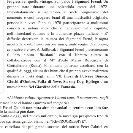
Progressive, quello vintage. Sul palco i
Sigmund Freud
. Un
gruppo nato
durante una splendida estate del 1972.
Immediatamente si ispirarono al rock progressivo del
momento e cosi
nacquero brani di una musicalità originale,
personale e viva. F
ino al 1978 parteciparono a moltissimi
concerti e raduni rock che si tenevano nella capitale,
nell’hinterland romano e in numerose piazze italiane. - E’
difficile descrivere la musica dei Sigmund Freud, bisogna
ascoltarla -.
«
Abbiamo ancora una grande voglia di suonare,
la musica è vita
»
.
Al Jailbreak i Sigmund Freud presenteranno
il loro album “
Illusioni
” con il libretto curato in
collaborazione con il M° d’Arte Mario Roncaccia di
Grottaferrata (Roma). Finalmente potremo ascoltare, con la
qualità di oggi, alcuni dei brani che il gruppo aveva realizzato
durante la metà degli anni ‘70.
Fiori di Polvere Bianca,
Giochi d’Ombre, Palla di Neve, Stormy Day, Epilogo
e un
nuovo brano
Nel Giardino della Fantasia.
«
Abbiamo voluto riproporre i brani come li suonavamo
negli
nsazioni che ci hanno ispirato nel comporli
»
.
Freud. Quindi non resta altro che andarli a sentire e con loro fare
lo la musica può dare.
vanta e oggi, nel nuovo millennio, la nostalgia per questo tipo di
oco sta riemergendo
. Siamo nel “RE-PROGRESSIVE”.
a carrellata dei più grandi successi del mitico Peter Gabriel ex