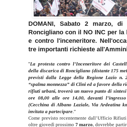
DOMANI, Sabato 2 marzo, di f
Roncigliano con il NO INC per la l
e contro l'inceneritore. Nell'occ
tre importanti richieste all'Ammin
“
La protesta contro l’Inceneritore dei Caste
della discarica di Roncigliano (distante 175 me
previsti dalla Legge della Regione Lazio n. 
“spalma monnezza” di Clini ed a favore della rid
rifiuti urbani, troverà un nuovo punto di sintes
ore 08,00 alle ore 14,00, davanti l’ingresso
(Cecchina di Albano Laziale, Via Ardeatina k
invitata a partecipare
.”
Come previsto recentemente dall’Ufficio Rifiuti
oltre giovedì prossimo
7 marzo
, dovrebbe partir