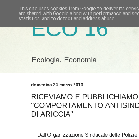
This site uses cookies from Google to deliver its servi
are shared with Google along with performance and secu
statistics, and to detect and address abuse.
ECO 16
Ecologia, Economia
domenica 24 marzo 2013
RICEVIAMO E PUBBLICHIAMO 
"COMPORTAMENTO ANTISIN
DI ARICCIA"
Dall'Organizzazione Sindacale delle Polizie 