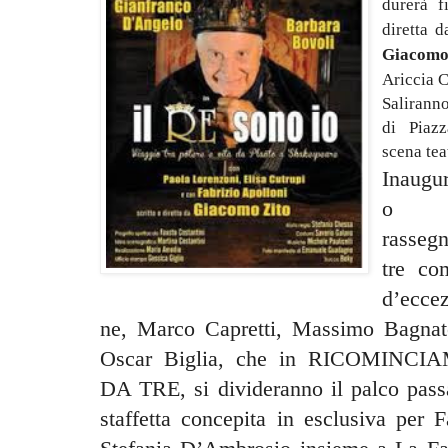
durerà f
diretta 
Giacom
Ariccia C
Salirann
di Piazz
scena tea
Inaugu
o 
rasseg
tre co
d’ecce
ne, Marco Capretti, Massimo Bagnat
Oscar Biglia, che in RICOMINCI
DA TRE, si divideranno il palco passa
staffetta concepita in esclusiva per F