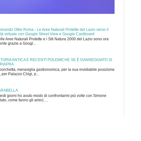
nando Oltre Roma - Le Aree Naturali Protette del Lazio verso il
ealtà virtuale con Google Street View e Google Cardboard
elle Aree Naturali Protette e i Siti Natura 2000 del Lazio sono ora
mente grazie a Googl...
 STORIA ANTICA E RECENTI POLEMICHE SE È DANNEGGIATO SI
 RIAPRA
porchetta, meraviglia gastronomica, per la sua invidiabile posizione
 per Palazzo Chigi, p...
ARABELLA
sti giorni ho avuto modo di confrontarmi più volte con Simone
to, come fanno gli amici, ...