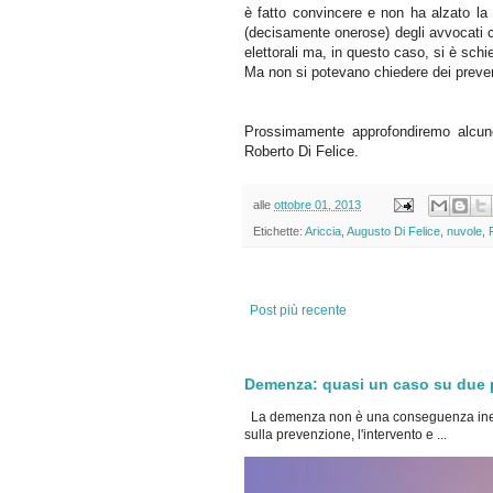
è fatto convincere e non ha alzato la 
(decisamente onerose) degli avvocati ch
elettorali ma, in questo caso, si è schi
Ma non si potevano chiedere dei preventi
Prossimamente approfondiremo alcune 
Roberto Di Felice.
alle
ottobre 01, 2013
Etichette:
Ariccia
,
Augusto Di Felice
,
nuvole
,
Post più recente
Demenza: quasi un caso su due po
La demenza non è una conseguenza inevi
sulla prevenzione, l'intervento e ...