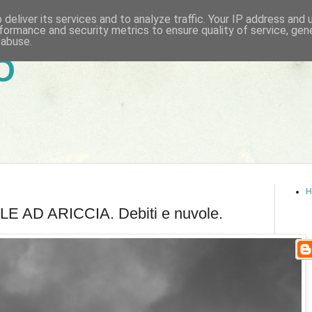
deliver its services and to analyze traffic. Your IP address and
formance and security metrics to ensure quality of service, ge
 abuse.
6
H
AD ARICCIA. Debiti e nuvole.