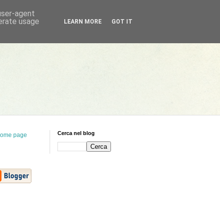
 user-agent
nerate usage
LEARN MORE
GOT IT
Cerca nel blog
ome page