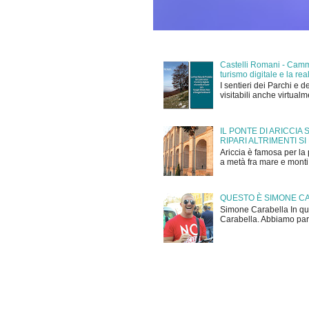
Castelli Romani - Cammi
turismo digitale e la r
I sentieri dei Parchi e d
visitabili anche virtual
IL PONTE DI ARICCIA
RIPARI ALTRIMENTI SI
Ariccia è famosa per la 
a metà fra mare e monti,
QUESTO È SIMONE C
Simone Carabella In que
Carabella. Abbiamo parla