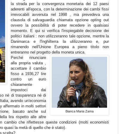
la strada per la convergenza monetaria dei 12 paesi
aderenti all'epoca, con la determinazione dei cambi fissi
irrevocabili avvenuta nel 1998 , ma prevedeva una
clausola di salvaguardia chiamata opzione opting out
ovvero la possibilità di poter recedere in qualsiasi
momento. E qui si verifica l'inspiegabile decisione dei
politici italiani : non utilizzeranno tale opzione, mentre la
Danimarca e l'Inghilterra la utilizzeranno e, pur
rimanendo nell'Unione Europea a pieno titolo non
entreranno nel progetto della moneta unica.
Perché rinunciare
alla propria valuta ,
accettare il cambio
fisso a 1936,27 lire
contro un euro
chiaramente
impostoci dai
so nè di trasparenza nè di
'Italia, avendo un'economia
y affermato in molti settori
azione, basato anche sul
Bianca Maria Zama
la lira rispetto alle altre
 un cambio che riflettesse queste condizioni (molti economisti
ro quasi la metà di quello che è stato).
a scelta?