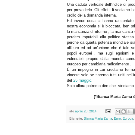
Una caduta verticale dell'indice di pro
per prevederlo. Gli effetti li vediamo 
crollo della domanda interna.
Ed invece cosa ci hanno raccontato i 
nostra economia si è bloccata, ben pr
la mancanza di riforme , la mancanza di
peraltro imputabili alla politica stes
perché da quarta potenza mondiale siam
all'euro ed ad un'unione che è tale so
popoli europei , ma sugli egoismi e 
vulnerabili proprio dalla moneta co
europeo per cambiarla radicalmente .
È un impegno in cui crediamo ferm
vincere solo se saremo tutti uniti nell'
del
25 maggio
.
Solo allora potremo dire che: vinciamo 
(*Bianca Maria Zama è
alle
aprile 28, 2014
Etichette:
Bianca Maria Zama
,
Euro
,
Europa
,