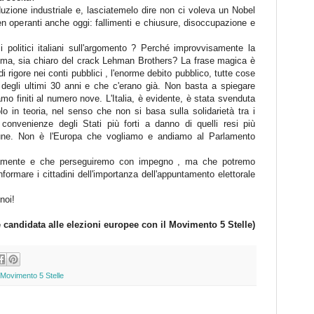
duzione industriale e, lasciatemelo dire non ci voleva un Nobel
ben operanti anche oggi: fallimenti e chiusure, disoccupazione e
politici italiani sull'argomento ? Perché improvvisamente la
ima, sia chiaro del crack Lehman Brothers? La frase magica è
 rigore nei conti pubblici , l'enorme debito pubblico, tutte cose
sa degli ultimi 30 anni e che c'erano già. Non basta a spiegare
o finiti al numero nove. L'Italia, è evidente, è stata svenduta
lo in teoria, nel senso che non si basa sulla solidarietà tra i
convenienze degli Stati più forti a danno di quelli resi più
mune. Non è l'Europa che vogliamo e andiamo al Parlamento
amente e che perseguiremo con impegno , ma che potremo
informare i cittadini dell'importanza dell'appuntamento elettorale
noi!
 candidata alle elezioni
europee con il Movimento 5 Stelle)
Movimento 5 Stelle