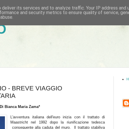
deliver its services and to analyze traffic. Your IP address and
formance and security metrics to ensure quality of service, ge
 abuse.
6
H
IO - BREVE VIAGGIO
TARIA
Di
Bianca Maria Zama*
L'avventura italiana dell'euro inizia con il trattato di
Maastricht nel 1992 dopo la riunificazione tedesca
conseguente alla caduta del muro. Il trattato stabiliva