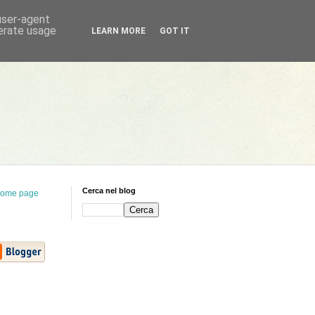
 user-agent
nerate usage
LEARN MORE
GOT IT
Cerca nel blog
ome page