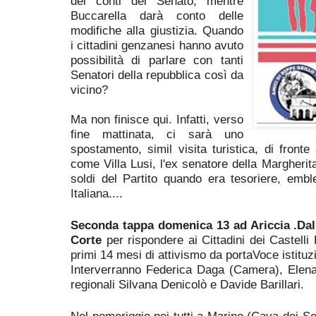
dei conti del Senato, mentre
Buccarella darà conto delle
modifiche alla giustizia. Quando
i cittadini genzanesi hanno avuto
possibilità di parlare con tanti
Senatori della repubblica così da
vicino?
Ma non finisce qui. Infatti, verso
fine mattinata, ci sarà uno
spostamento, simil visita turistica, di fronte
come Villa Lusi, l'ex senatore della Margherit
soldi del Partito quando era tesoriere, embl
Italiana....
Seconda tappa domenica 13 ad Ariccia .Dalle
Corte
per rispondere ai Cittadini dei Castelli R
primi 14 mesi di attivismo da portaVoce istituzi
Interverranno Federica Daga (Camera), Elena 
regionali Silvana Denicolò e Davide Barillari.
Nel pomeriggio poi tutti a Marino (Cava dei Se