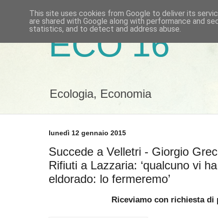
This site uses cookies from Google to deliver its servi
are shared with Google along with performance and secu
statistics, and to detect and address abuse.
ECO 16
Ecologia, Economia
lunedì 12 gennaio 2015
Succede a Velletri - Giorgio Greci
Rifiuti a Lazzaria: ‘qualcuno vi ha
eldorado: lo fermeremo’
Riceviamo con richiesta di 