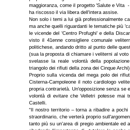
maggioranza, come il progetto 'Salute e Vita - V
ha riscosso il via libera dell'intera assise.
Non solo i temi a lui già professionalmente car
ma anche quelli riguardanti le tematiche più 'c
le vicende del 'Centro Profughi' e della Disca
visto il 41enne consigliere comunale velite
politichese, andando dritto al punto delle ques
(sua la proposta di chiamare i veliterni al vo
svelasse la reale volontà della popolazione
triangolo dei rifiuti della zona dei Cinque Archi
Proprio sulla vicenda del mega polo dei rifiu
Cisterna-Campoleone il noto cardiologo veliter
propria contrarietà. Un'opposizione senza se e
volontà di evitare che Velletri potesse mai t
Castelli.
“Il nostro territorio – torna a ribadire a poch
straordinario, che verterà proprio sull'argome
tanto più su un’area di pregio ambientale ed ag