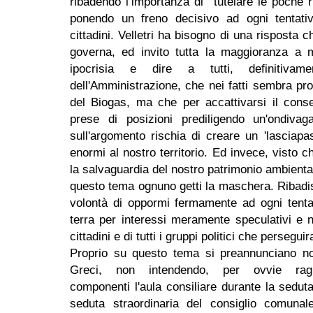
ribadendo l’importanza di tutelare le poche r
ponendo un freno decisivo ad ogni tentativ
cittadini. Velletri ha bisogno di una risposta c
governa, ed invito tutta la m
aggioranza a m
ipocrisia e dire a tutti, definitiva
dell'Amministrazione, che nei fatti sembra pro
del Biogas, ma che per accattivarsi il conse
prese di posizioni prediligendo un'ondivaga 
sull'argomento rischia di creare un 'lasciap
enormi al nostro territorio. Ed invece, visto ch
la salvaguardia del nostro patrimonio ambienta
questo tema ognuno getti la maschera. Ribadis
volontà di oppormi fermamente ad ogni tentat
terra per interessi meramente speculativi e ne
cittadini e di tutti i gruppi politici che persegui
Proprio su questo tema si preannunciano novi
Greci, non intendendo, per ovvie ragio
componenti l'aula consiliare durante la sedut
seduta straordinaria del consiglio comuna