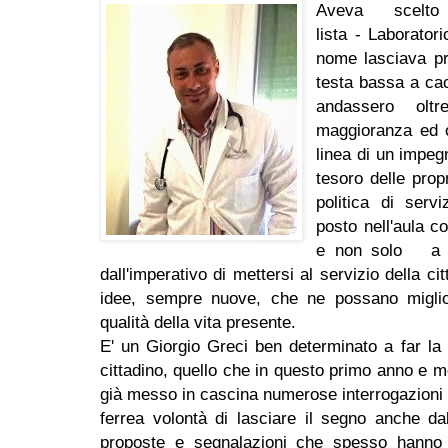
Aveva scelt
lista - Laborator
nome lasciava pr
testa bassa a cac
andassero oltr
maggioranza ed o
linea di un impegn
tesoro delle prop
politica di serv
posto nell'aula co
e non solo a pa
dall'imperativo di mettersi al servizio della ci
idee, sempre nuove, che ne possano miglior
qualità della vita presente.
E' un Giorgio Greci ben determinato a far la
cittadino, quello che in questo primo anno e m
già messo in cascina numerose interrogazioni 
ferrea volontà di lasciare il segno anche da
proposte e segnalazioni che spesso hanno t