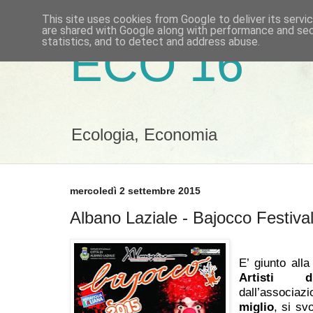
This site uses cookies from Google to deliver its servi
are shared with Google along with performance and secu
statistics, and to detect and address abuse.
ECO 16
Ecologia, Economia
mercoledì 2 settembre 2015
Albano Laziale - Bajocco Festival
E’ giunto all
Artisti 
dall’associaz
miglio
, si svo