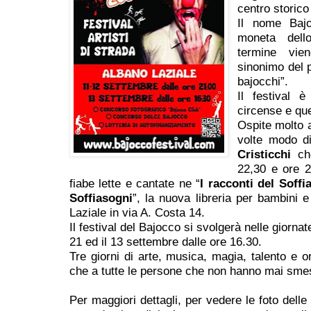
centro storico
Il nome Bajo
moneta dell
termine vi
sinonimo del p
bajocchi”.
Il festival è
circense e que
Ospite molto 
volte modo d
Cristicchi
che
22,30 e ore 2
fiabe lette e cantate ne “
I racconti del Soffi
Soffiasogni
”, la nuova libreria per bambini 
Laziale in via A. Costa 14.
Il festival del Bajocco si svolgerà nelle giorna
21 ed il 13 settembre dalle ore 16.30.
Tre giorni di arte, musica, magia, talento e or
che a tutte le persone che non hanno mai smes
Per maggiori dettagli, per vedere le foto delle