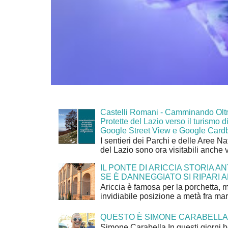
Castelli Romani - Camminando Oltr
Protette del Lazio verso il turismo di
Google Street View e Google Card
I sentieri dei Parchi e delle Aree Na
del Lazio sono ora visitabili anche 
IL PONTE DI ARICCIA STORIA A
SE È DANNEGGIATO SI RIPARI A
Ariccia è famosa per la porchetta, 
invidiabile posizione a metà fra mar
QUESTO È SIMONE CARABELLA
Simone Carabella In questi giorni 