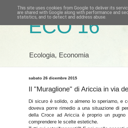
This site uses cookies from Google to deliver its servi
are shared with Google along with performance and secu
statistics, and to detect and address abuse.
ECO 16
Ecologia, Economia
sabato 26 dicembre 2015
Il "Muraglione" di Ariccia in via d
Di sicuro è solido, o almeno lo speriamo, e ce
doveva porre rimedio a una situazione di per
della Croce ad Ariccia è proprio un pugno n
comprendere le scelte estetiche.