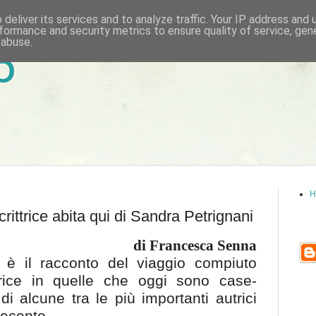
deliver its services and to analyze traffic. Your IP address and
formance and security metrics to ensure quality of service, ge
 abuse.
6
H
crittrice abita qui di Sandra Petrignani
di Francesca Senna
o è il racconto del viaggio compiuto
trice in quelle che oggi sono case-
i alcune tra le più importanti autrici
ecento.