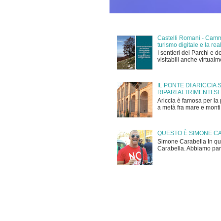
Castelli Romani - Cammi
turismo digitale e la r
I sentieri dei Parchi e d
visitabili anche virtual
IL PONTE DI ARICCIA
RIPARI ALTRIMENTI SI
Ariccia è famosa per la 
a metà fra mare e monti,
QUESTO È SIMONE C
Simone Carabella In que
Carabella. Abbiamo parla