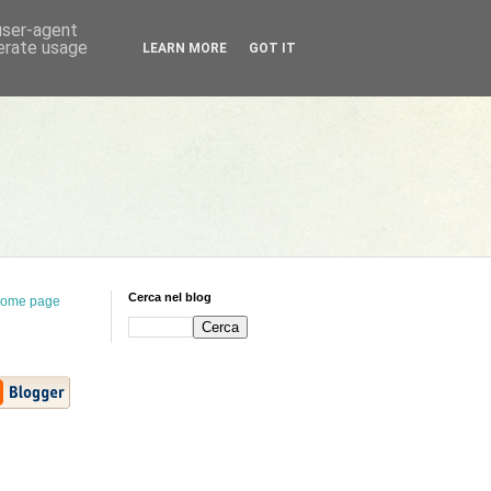
 user-agent
nerate usage
LEARN MORE
GOT IT
Cerca nel blog
ome page