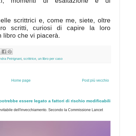
ezzi, momenti di esaltazione e di
le scrittrici e, come me, siete, oltre
ro scritti, curiosi di capire la loro
 libro che vi piacerà.
ndra Petrignani
,
scrittrice
,
un libro per caso
Home page
Post più vecchio
trebbe essere legato a fattori di rischio modificabili
tabile dell'invecchiamento. Secondo la Commissione Lancet