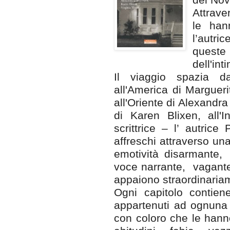
Attrave
le han
l’autri
queste
dell'int
Il viaggio spazia d
all'America di Margueri
all'Oriente di Alexandra
di Karen Blixen, all'I
scrittrice – l’ autrice 
affreschi attraverso u
emotività disarmante,
voce narrante,
vagante
appaiono straordinariam
Ogni capitolo contien
appartenuti ad ognuna de
con coloro che le hann