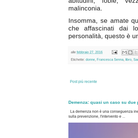
abitudini, fobie, v
malinconia.
Insomma, se amate quel
che affascinati dai lo
personalità, questo è un
alle
febbraio 27, 2016
Etichette:
donne
,
Francesca Senna
,
libro
,
Sa
Post più recente
Demenza: quasi un caso su due po
La demenza non è una conseguenza inevi
sulla prevenzione, l'intervento e ...