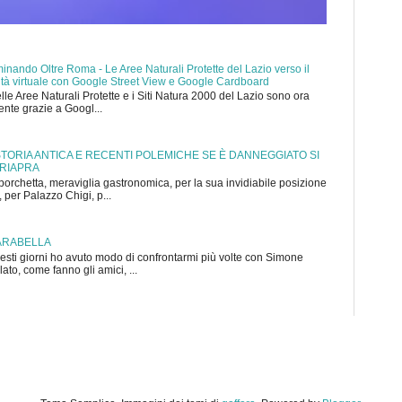
nando Oltre Roma - Le Aree Naturali Protette del Lazio verso il
ealtà virtuale con Google Street View e Google Cardboard
elle Aree Naturali Protette e i Siti Natura 2000 del Lazio sono ora
mente grazie a Googl...
 STORIA ANTICA E RECENTI POLEMICHE SE È DANNEGGIATO SI
 RIAPRA
porchetta, meraviglia gastronomica, per la sua invidiabile posizione
 per Palazzo Chigi, p...
ARABELLA
sti giorni ho avuto modo di confrontarmi più volte con Simone
to, come fanno gli amici, ...