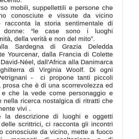
rso mobili, suppellettili e persone che
no conosciute e vissute da vicino
ce racconta la storia sentimentale di
 donne: “le case sono i luoghi
imità, della verità e non del mito”.
alla Sardegna di Grazia Deledda
te Yourcenar, dalla Francia di Colette
 David-Néel, dall'Africa alla Danimarca
nghilterra di Virginia Woolf. Di ogni
Petrignani -
ci propone tanti piccoli
na prosa che è di una scorrevolezza ed
e che la vede come personaggio e
 nella ricerca nostalgica di ritratti che
ente vivi .
e la descrizione di luoghi e oggetti
lle scrittrici, ci racconta gli incontri
o conosciute da vicino, mette a fuoco