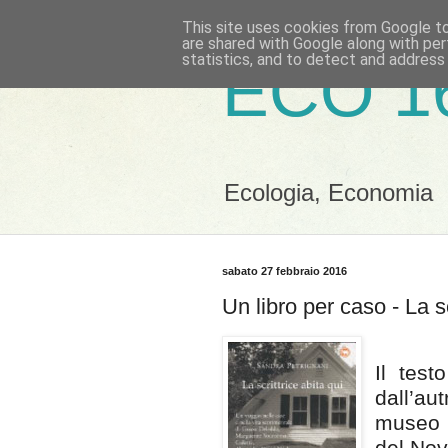
This site uses cookies from Google to 
are shared with Google along with per
statistics, and to detect and address
ECO 1
Ecologia, Economia
sabato 27 febbraio 2016
Un libro per caso - La s
Il test
dall’au
museo d
del Nov