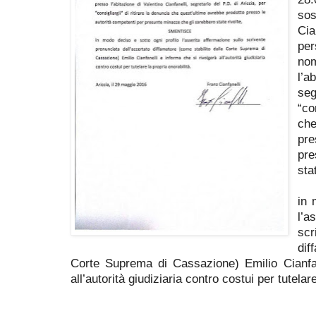
sos
Cia
per
no
l’a
seg
“co
che
pre
pre
sta
in 
l’
scr
dif
Corte Suprema di Cassazione) Emilio Cianfan
all’autorità giudiziaria contro costui per tutelar