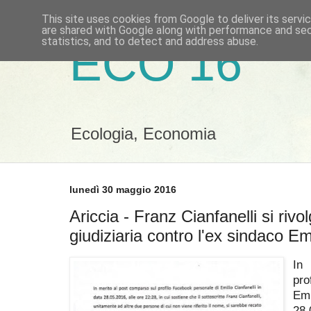
This site uses cookies from Google to deliver its servi
are shared with Google along with performance and secu
statistics, and to detect and address abuse.
ECO 16
Ecologia, Economia
lunedì 30 maggio 2016
Ariccia - Franz Cianfanelli si rivol
giudiziaria contro l'ex sindaco Emi
In
pr
Em
28.