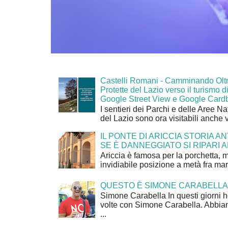
Castelli Romani - Camminando Oltr
Protette del Lazio verso il turismo di
Google Street View e Google Card
I sentieri dei Parchi e delle Aree Na
del Lazio sono ora visitabili anche 
IL PONTE DI ARICCIA STORIA A
SE È DANNEGGIATO SI RIPARI A
Ariccia è famosa per la porchetta, 
invidiabile posizione a metà fra mar
QUESTO È SIMONE CARABELLA
Simone Carabella In questi giorni 
volte con Simone Carabella. Abbiam
...