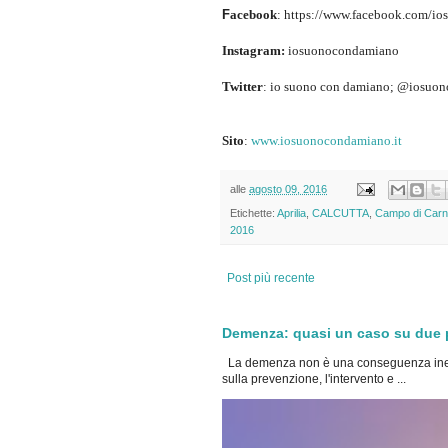
F
acebook
: https://www.facebook.com/io
Instagram:
iosuonocondamiano
Twitter
: io suono con damiano; @iosuon
Sito
:
www.iosuonocondamiano.it
alle
agosto 09, 2016
Etichette:
Aprilia
,
CALCUTTA
,
Campo di Car
2016
Post più recente
Demenza: quasi un caso su due po
La demenza non è una conseguenza inevi
sulla prevenzione, l'intervento e ...