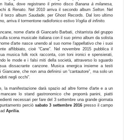
in Italia, dove registrano il primo disco
Banana à milanesa,
chi & Renato. Nel 2010 arriva il secondo album
Selton
. Nel
e il terzo album
Saudade
, per Ghost Records. Dal loro ultimo
no,
arriva il tormentone radiofonico estivo
Voglia di infinito.
cane, nome d'arte di Giancarlo Barbati, chitarrista del gruppo
sulla scena musicale italiana con il suo primo album da solista
o nome d'arte nasce unendo al suo nome l'appellativo che i suoi
te affibbiato, cioè “Cane”. Nel novembre 2015 pubblica il
ua musica folk rock racconta, con toni ironici e spensierati,
ando le mode e i falsi miti della società, attraverso lo sguardo
sua dissacrante canzone. Musica energica insieme a testi
di Giancane, che non ama definirsi un “cantautore”, ma solo un
oti negli occhi”.
e, la manifestazione darà spazio ad altre forme d'arte e a un
à mancare lo stand gastronomico che proporrà panini, piatti
ngredienti necessari per fare del 3 settembre una grande giornata
Appuntamento perciò
sabato 3 settembre 2016
presso il campo
 ad
Aprilia
.