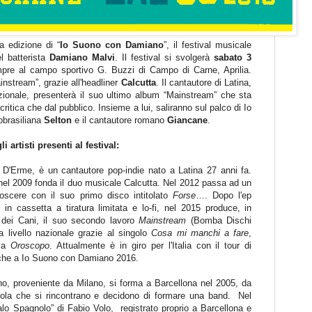
 edizione di “
Io Suono con Damiano
”, il festival musicale
l batterista
Damiano Malvi
. Il festival si svolgerà
sabato 3
mpre al campo sportivo G. Buzzi di Campo di Carne, Aprilia.
nstream”, grazie all'headliner
Calcutta
. Il cantautore di Latina,
ionale, presenterà il suo ultimo album “Mainstream”
che sta
critica che dal pubblico
. Insieme a lui, saliranno sul palco di Io
obrasiliana
Selton
e il cantautore romano
Giancane
.
artisti presenti al festival:
 D'Erme, è un cantautore pop-indie nato a Latina 27 anni fa.
nel 2009 fonda il duo musicale Calcutta. Nel 2012 passa ad un
noscere con il suo primo disco intitolato
Forse
…. Dopo l'ep
o in cassetta a tiratura limitata e lo-fi, nel 2015 produce, in
 dei Cani, il suo secondo lavoro
Mainstream
(Bomba Dischi
 livello nazionale grazie al singolo
Cosa mi manchi a fare
,
iva
Oroscopo
. Attualmente è in giro per l'Italia con il tour di
che a Io Suono con Damiano 2016.
ano, proveniente da Milano, si forma a Barcellona nel 2005, da
uola che si rincontrano e decidono di formare una band.
Nel
lo Spagnolo” di Fabio Volo,
registrato proprio a Barcellona e