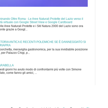
nando Oltre Roma - Le Aree Naturali Protette del Lazio verso il
ealtà virtuale con Google Street View e Google Cardboard
elle Aree Naturali Protette e i Siti Natura 2000 del Lazio sono ora
mente grazie a Googl...
 STORIA ANTICA E RECENTI POLEMICHE SE È DANNEGGIATO SI
 RIAPRA
porchetta, meraviglia gastronomica, per la sua invidiabile posizione
 per Palazzo Chigi, p...
ARABELLA
sti giorni ho avuto modo di confrontarmi più volte con Simone
to, come fanno gli amici, ...