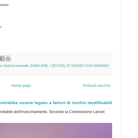
suono
o
ne
,
festival musicale
,
GIANCANE
,
I SELTON
,
IO SUONO CON DAMIANO
Home page
Post più vecchio
trebbe essere legato a fattori di rischio modificabili
tabile dell'invecchiamento. Secondo la Commissione Lancet