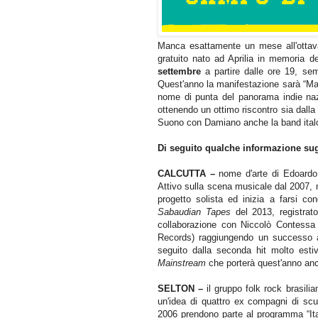
Manca esattamente un mese all'ottava
gratuito nato ad Aprilia in memoria de
settembre
a partire dalle ore 19, se
Quest'anno la manifestazione sarà “Mai
nome di punta del panorama indie naz
ottenendo un ottimo riscontro sia dalla 
Suono con Damiano anche la band ital
Di seguito qualche informazione sugli 
CALCUTTA –
nome d'arte di Edoardo
Attivo sulla scena musicale dal 2007, 
progetto solista ed inizia a farsi co
Sabaudian Tapes
del 2013, registrat
collaborazione con Niccolò Contessa
Records)
raggiungendo un
successo a
seguito dalla seconda hit molto est
Mainstream
che porterà quest'anno an
SELTON –
il
gruppo folk rock brasili
un'idea di quattro ex compagni di sc
2006 prendono parte al programma “Ita