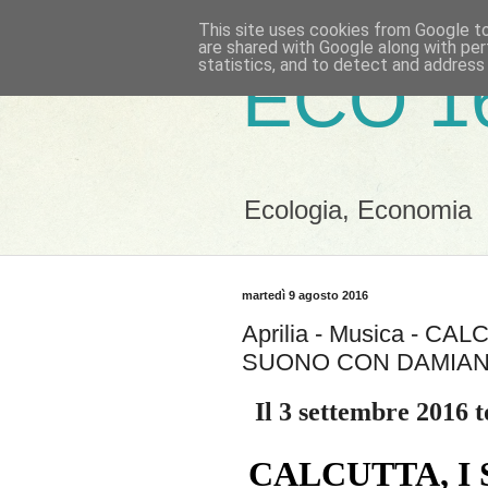
This site uses cookies from Google to 
are shared with Google along with per
statistics, and to detect and address
ECO 1
Ecologia, Economia
martedì 9 agosto 2016
Aprilia - Musica - C
SUONO CON DAMIAN
Il 3 settembre 2016 t
CALCUTTA, I