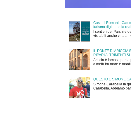
Castelli Romani - Cammi
turismo digitale e la r
I sentieri dei Parchi e d
visitabili anche virtual
IL PONTE DI ARICCIA
RIPARI ALTRIMENTI SI
Ariccia è famosa per la 
a metà fra mare e monti,
QUESTO È SIMONE C
Simone Carabella In que
Carabella. Abbiamo parla