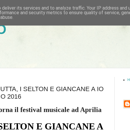
deliver its services and to analyze traffic. Your IP address and
formance and security metrics to ensure quality of service, ge
 abuse.
6
H
ALCUTTA, I SELTON E GIANCANE A IO
O 2016
orna il festival musicale ad Aprilia
 SELTON E GIANCANE A