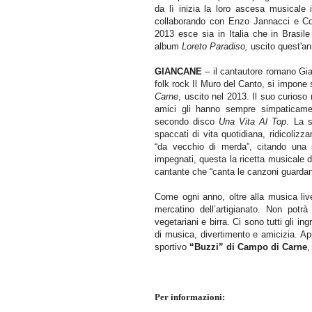
da lì inizia la loro ascesa musicale 
collaborando con Enzo Jannacci e Co
2013 esce sia in Italia che in Brasil
album
Loreto Paradiso,
uscito quest'an
GIANCANE
– il cantautore romano Gian
folk rock Il Muro del Canto, si impone 
Carne
, uscito nel 2013. Il suo curios
amici gli hanno sempre simpaticamen
secondo disco
Una Vita Al Top
. La s
spaccati di vita quotidiana, ridicolizz
“da vecchio di merda”, citando una 
impegnati, questa la ricetta musicale 
cantante che “canta le canzoni guardand
Come ogni anno, oltre alla musica liv
mercatino dell’artigianato. Non potr
vegetariani e birra. Ci sono tutti gli i
di musica, divertimento e amicizia. 
sportivo
“Buzzi” di Campo di Carne
,
Per informazioni: