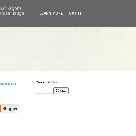
 user-agent
nerate usage
LEARN MORE
GOT IT
Cerca nel blog
ome page