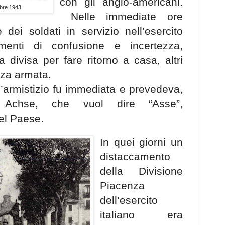
con gli anglo-americani.
mbre 1943
Nelle immediate ore
 dei soldati in servizio nell’esercito
menti di confusione e incertezza,
 divisa per fare ritorno a casa, altri
nza armata.
l’armistizio fu immediata e prevedeva,
ne Achse, che vuol dire “Asse”,
el Paese.
In quei giorni un
distaccamento
della Divisione
Piacenza
dell’esercito
italiano era