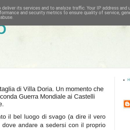
deliver its services and to analyze traffic. Your IP address and
formance and security metrics to ensure quality of service, ge
 abuse.
6
H
taglia di Villa Doria. Un momento che
econda Guerra Mondiale ai Castelli
e.
to il bel luogo di svago (a dire il vero
, dove andare a sedersi con il proprio