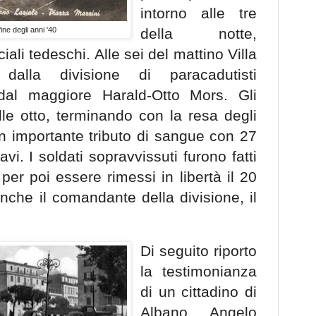
intorno alle tre
ine degli anni '40
della notte,
iali tedeschi. Alle sei del mattino Villa
dalla divisione di paracadutisti
 dal maggiore Harald-Otto Mors. Gli
lle otto, terminando con la resa degli
un importante tributo di sangue con 27
ravi. I soldati sopravvissuti furono fatti
 per poi essere rimessi in libertà il 20
nche il comandante della divisione, il
Di seguito riporto
la testimonianza
di un cittadino di
Albano, Angelo