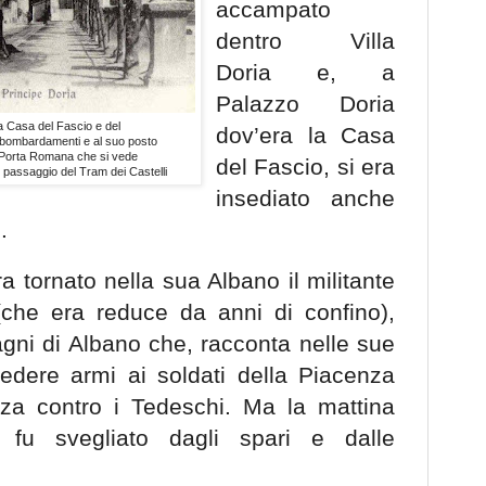
accampato
dentro Villa
Doria e, a
Palazzo Doria
a Casa del Fascio e del
dov’era la Casa
 bombardamenti e al suo posto
a Porta Romana che si vede
del Fascio, si era
l passaggio del Tram dei Castelli
insediato anche
.
a tornato nella sua Albano il militante
(che era reduce da anni di confino),
agni di Albano che, racconta nelle sue
edere armi ai soldati della Piacenza
enza contro i Tedeschi. Ma la mattina
 fu svegliato dagli spari e dalle