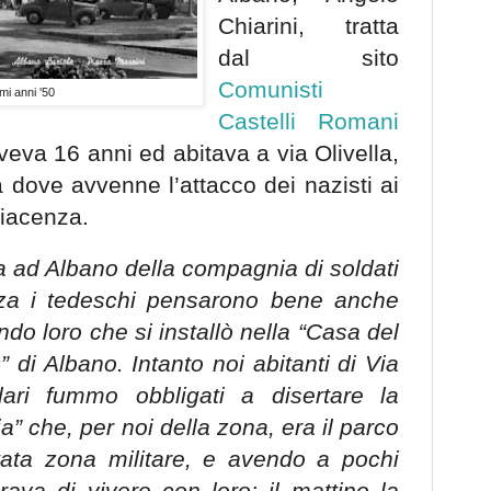
Chiarini, tratta
dal sito
Comunisti
mi anni '50
Castelli Romani
aveva 16 anni ed abitava a via Olivella,
la dove avvenne l’attacco dei nazisti ai
Piacenza.
a ad Albano della compagnia di soldati
nza i tedeschi pensarono bene anche
do loro che si installò nella “Casa del
 di Albano. Intanto noi abitanti di Via
ari fummo obbligati a disertare la
ia” che, per noi della zona, era il parco
tata zona militare, e avendo a pochi
rava di vivere con loro: il mattino la