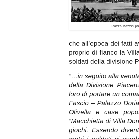
Piazza Mazzini pri
che all’epoca dei fatti 
proprio di fianco la Vil
soldati della divisione 
“…in seguito alla venut
della Divisione Piace
loro di portare un coman
Fascio – Palazzo Doria”
Olivella e case popol
“Macchietta di Villa Dor
giochi. Essendo diven
metri i soldati ci semb