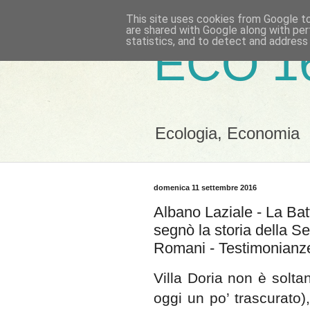
This site uses cookies from Google to 
are shared with Google along with per
statistics, and to detect and address
ECO 1
Ecologia, Economia
domenica 11 settembre 2016
Albano Laziale - La Bat
segnò la storia della S
Romani - Testimonianz
Villa Doria non è soltan
oggi un po’ trascurato)