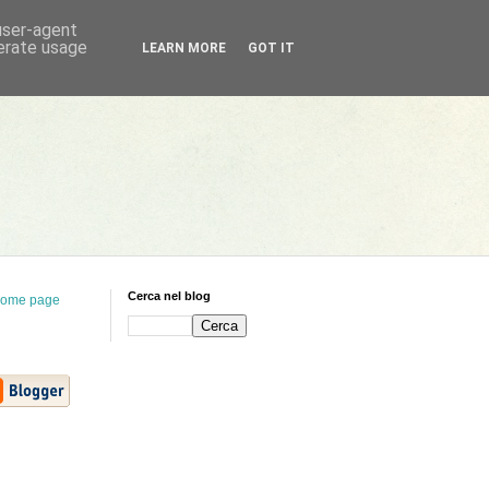
 user-agent
nerate usage
LEARN MORE
GOT IT
Cerca nel blog
ome page