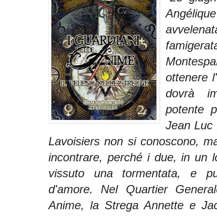
Angéliqu
avvelen
famige
Montesp
ottenere l
dovrà i
potente p
Jean Luc 
Lavoisiers non si conoscono, ma i
incontrare, perché i due, in un
vissuto una tormentata, e pu
d'amore. Nel Quartier General
Anime, la Strega Annette e Ja