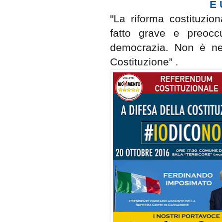
É 
"La riforma costituzio
fatto grave e preoc
democrazia. Non è n
Costituzione” .