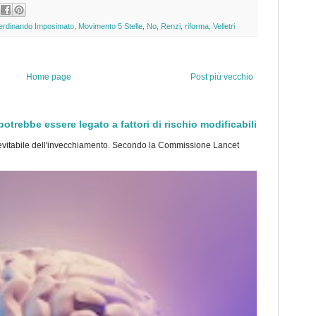
erdinando Imposimato
,
Movimento 5 Stelle
,
No
,
Renzi
,
riforma
,
Velletri
Home page
Post più vecchio
trebbe essere legato a fattori di rischio modificabili
tabile dell'invecchiamento. Secondo la Commissione Lancet