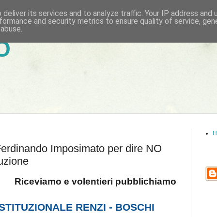
deliver its services and to analyze traffic. Your IP address and
formance and security metrics to ensure quality of service, ge
 abuse.
6
H
 Ferdinando Imposimato per dire NO
tuzione
Riceviamo e volentieri pubblichiamo
STITUZIONALE RENZI - BOSCHI