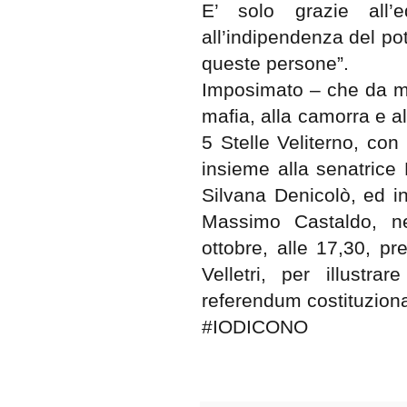
E’ solo grazie all’eq
all’indipendenza del pot
queste persone”.
Imposimato – che da mag
mafia, alla camorra e a
5 Stelle Veliterno, con
insieme alla senatrice 
Silvana Denicolò, ed i
Massimo Castaldo, nel
ottobre, alle 17,30, p
Velletri, per illustr
referendum costituziona
#IODICONO