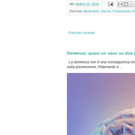
alle
ottobre 19, 2016
Etichette:
#iodicoNO
,
boschi
,
Costituzione
,
F
Post più recente
Demenza: quasi un caso su due po
La demenza non è una conseguenza inevi
sulla prevenzione, l'intervento e ...