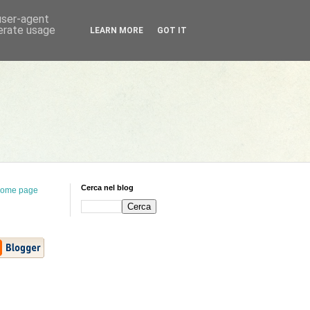
 user-agent
nerate usage
LEARN MORE
GOT IT
Cerca nel blog
ome page