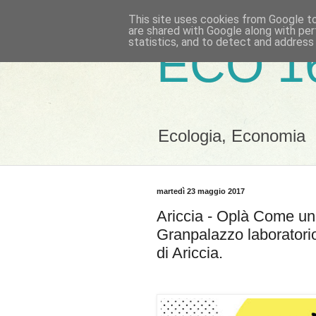
This site uses cookies from Google to 
are shared with Google along with per
statistics, and to detect and address
ECO 1
Ecologia, Economia
martedì 23 maggio 2017
Ariccia - Oplà Come un 
Granpalazzo laboratorio 
di Ariccia.