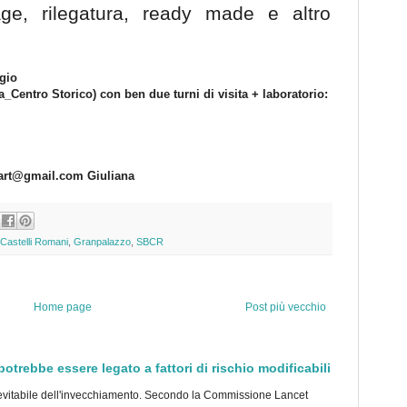
ge, rilegatura, ready made e altro
gio
ia_Centro Storico) con ben due turni di visita + laboratorio:
tart@gmail.com Giuliana
Castelli Romani
,
Granpalazzo
,
SBCR
Home page
Post più vecchio
trebbe essere legato a fattori di rischio modificabili
tabile dell'invecchiamento. Secondo la Commissione Lancet