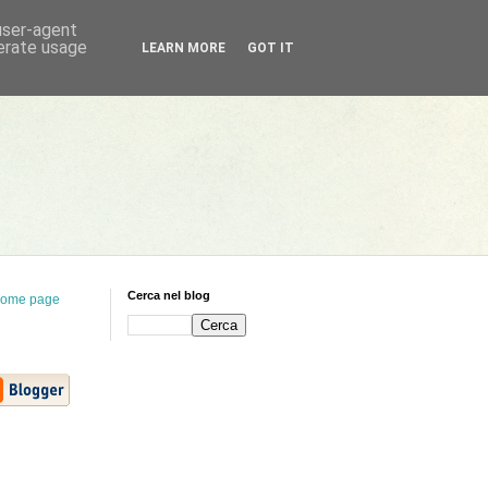
 user-agent
nerate usage
LEARN MORE
GOT IT
Cerca nel blog
ome page