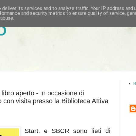
deliver its services and to analyze traffic. Your IP address and
formance and security metrics to ensure quality of service, ge
 abuse.
6
H
libro aperto - In occasione di
con visita presso la Biblioteca Attiva
Start. e SBCR sono lieti di