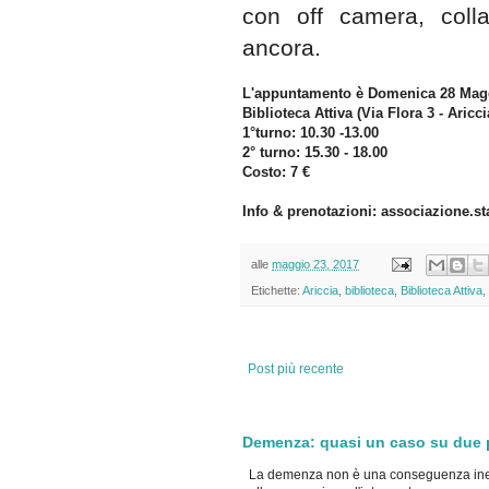
con off camera, colla
ancora.
L'appuntamento è Domenica 28 Mag
Biblioteca Attiva (Via Flora 3 - Aricc
1°turno: 10.30 -13.00
2° turno: 15.30 - 18.00
Costo: 7 €
Info & prenotazioni: associazione.s
alle
maggio 23, 2017
Etichette:
Ariccia
,
biblioteca
,
Biblioteca Attiva
,
Post più recente
Demenza: quasi un caso su due po
La demenza non è una conseguenza inevi