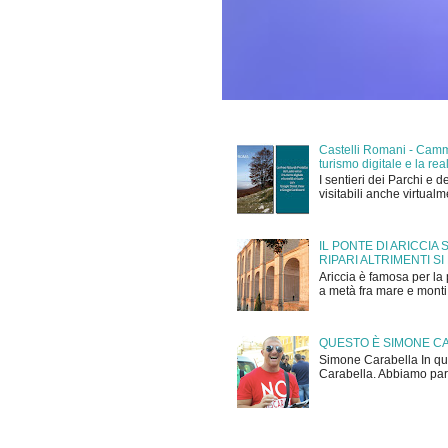
Castelli Romani - Cammi
turismo digitale e la r
I sentieri dei Parchi e d
visitabili anche virtual
IL PONTE DI ARICCIA
RIPARI ALTRIMENTI SI
Ariccia è famosa per la 
a metà fra mare e monti,
QUESTO È SIMONE C
Simone Carabella In que
Carabella. Abbiamo parla