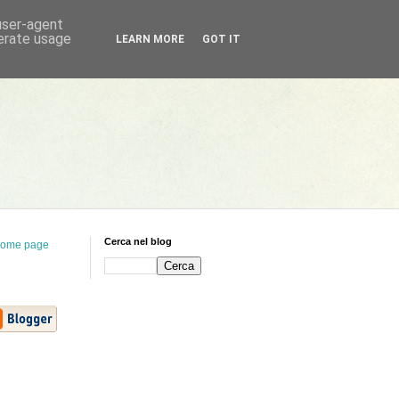
 user-agent
nerate usage
LEARN MORE
GOT IT
Cerca nel blog
ome page