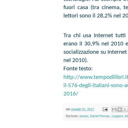
fuori casa (tra cinema, 
lettori sono il 28,2% nel 2
Tra chi usa Internet tutti
erano il 30,9% nel 2010 e 
socializzazione su Internet
nel 2010).
Fonte testo:
http://www.tempodilibri.it
il-576-degli-italiani-sono-a
2016/
alle
maggio 01, 2017
Etichette:
amare
,
Daniel Pennac
,
Leggere
,
le