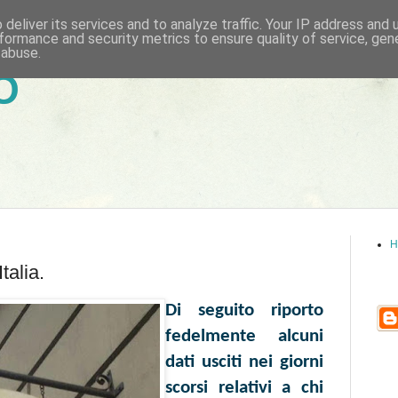
deliver its services and to analyze traffic. Your IP address and
formance and security metrics to ensure quality of service, ge
 abuse.
6
H
Italia.
Di seguito riporto
fedelmente alcuni
dati usciti nei giorni
scorsi relativi a chi