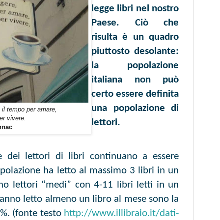
legge libri nel nostro
Paese. Ciò che
risulta è un quadro
piuttosto desolante:
la popolazione
italiana non può
certo essere definita
una popolazione di
 il tempo per amare,
er vivere.
lettori.
nnac
e dei lettori di libri continuano a essere
opolazione ha letto al massimo 3 libri in un
 lettori “medi” con 4-11 libri letti in un
 hanno letto almeno un libro al mese sono la
7%. (fonte testo
http://www.illibraio.it/dati-