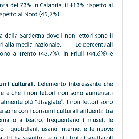
nta del 73% in Calabria, il +13% rispetto al
ispetto al Nord (49,7%).
a dalla Sardegna dove i non lettori sono il
riori alla media nazionale. Le percentuali
sono a Trento (43,7%), in Friuli (44,6%) e
umi culturali.
L’elemento interessante che
e è che i non lettori non sono aumentati
ralmente più “disagiate”. I non lettori sono
ersone con i consumi culturali affluenti: tra
ema o a teatro, frequentano i musei, le
no i quotidiani, usano Internet e le nuove
 chi ha seguito tre o più tipi di spettacoli