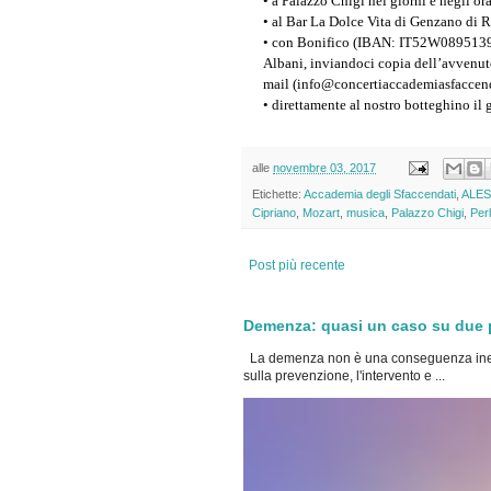
• a Palazzo Chigi nei giorni e negli or
• al Bar La Dolce Vita di Genzano di R
• con Bonifico (IBAN: IT52W0895139
Albani, inviandoci copia dell’avvenu
mail (info@concertiaccademiasfaccenda
• direttamente al nostro botteghino il
alle
novembre 03, 2017
Etichette:
Accademia degli Sfaccendati
,
ALE
Cipriano
,
Mozart
,
musica
,
Palazzo Chigi
,
Per
Post più recente
Demenza: quasi un caso su due po
La demenza non è una conseguenza inevi
sulla prevenzione, l'intervento e ...