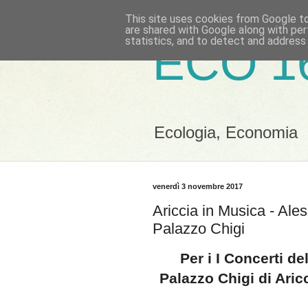
This site uses cookies from Google to 
are shared with Google along with per
statistics, and to detect and address
ECO 1
Ecologia, Economia
venerdì 3 novembre 2017
Ariccia in Musica - Ale
Palazzo Chigi
Per i I Concerti d
Palazzo Chigi di Ari