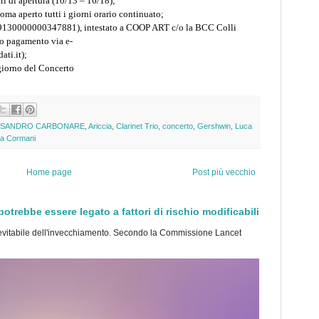
ari di apertura (10/13 – 16/18);
oma aperto tutti i giorni orario continuato;
130000000347881), intestato a COOP ART c/o la BCC Colli
to pagamento via e-
ti.it);
 giorno del Concerto
SSANDRO CARBONARE
,
Ariccia
,
Clarinet Trio
,
concerto
,
Gershwin
,
Luca
la Cormani
Home page
Post più vecchio
trebbe essere legato a fattori di rischio modificabili
tabile dell'invecchiamento. Secondo la Commissione Lancet