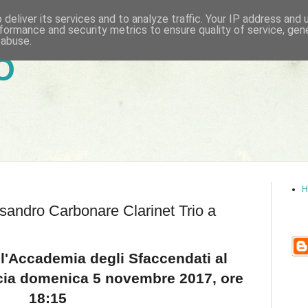
deliver its services and to analyze traffic. Your IP address and
formance and security metrics to ensure quality of service, ge
 abuse.
6
H
ssandro Carbonare Clarinet Trio a
ell'Accademia degli Sfaccendati al
ccia domenica 5 novembre 2017, ore
18:15