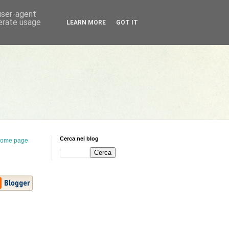
 user-agent
nerate usage
LEARN MORE
GOT IT
Cerca nel blog
ome page