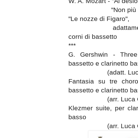
W. A. Mozart - "Al desio 
"Non più 
"Le nozze di Figaro",
adattame
corni di bassetto
***
G. Gershwin - Three 
bassetto e clarinetto b
(adatt. Lu
Fantasia su tre choros
bassetto e clarinetto b
(arr. Luca
Klezmer suite, per clar
basso
(arr. Luca