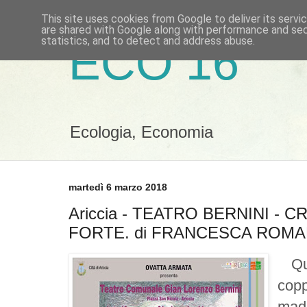
This site uses cookies from Google to deliver its servi
are shared with Google along with performance and secu
statistics, and to detect and address abuse.
ECO 16
Ecologia, Economia
martedì 6 marzo 2018
Ariccia - TEATRO BERNINI - 
FORTE. di FRANCESCA ROMA
Qua
cop
mad