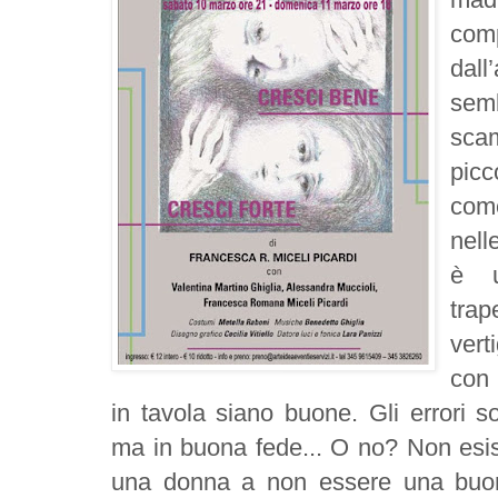
comp
dal
sem
sca
picc
com
nell
è u
tra
vert
con 
in tavola siano buone. Gli errori s
ma in buona fede... O no? Non esist
una donna a non essere una buo