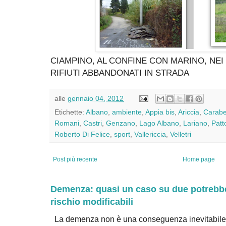
CIAMPINO, AL CONFINE CON MARINO, NEI 
RIFIUTI ABBANDONATI IN STRADA
alle
gennaio 04, 2012
Etichette:
Albano
,
ambiente
,
Appia bis
,
Ariccia
,
Carabel
Romani
,
Castri
,
Genzano
,
Lago Albano
,
Lariano
,
Patt
Roberto Di Felice
,
sport
,
Vallericcia
,
Velletri
Post più recente
Home page
Demenza: quasi un caso su due potrebbe 
rischio modificabili
La demenza non è una conseguenza inevitabile 