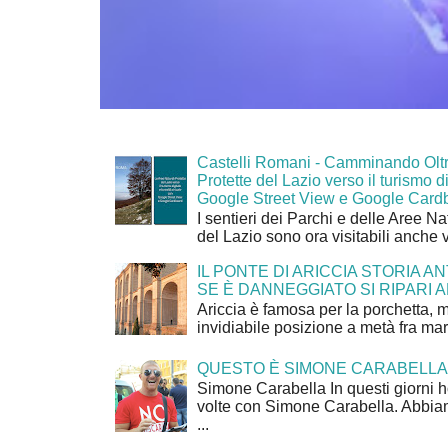
Castelli Romani - Camminando Oltr
Protette del Lazio verso il turismo di
Google Street View e Google Card
I sentieri dei Parchi e delle Aree Na
del Lazio sono ora visitabili anche 
IL PONTE DI ARICCIA STORIA A
SE È DANNEGGIATO SI RIPARI A
Ariccia è famosa per la porchetta, 
invidiabile posizione a metà fra mar
QUESTO È SIMONE CARABELLA
Simone Carabella In questi giorni 
volte con Simone Carabella. Abbiam
...