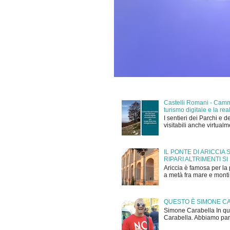
Castelli Romani - Cammi
turismo digitale e la r
I sentieri dei Parchi e d
visitabili anche virtual
IL PONTE DI ARICCIA
RIPARI ALTRIMENTI SI
Ariccia è famosa per la 
a metà fra mare e monti,
QUESTO È SIMONE C
Simone Carabella In que
Carabella. Abbiamo parla