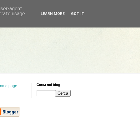
 user-agent
nerate usage
LEARN MORE
GOT IT
Cerca nel blog
ome page