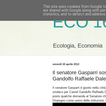
This site uses cookies from Google to 
are shared with Google along with per
statistics, and to detect and address
ECO 1
Ecologia, Economia
venerdì 20 aprile 2012
Il senatore Gasparri so
Gandolfo Raffaele Dal
Il senatore Gasparri è giunto nella citt
sindaco per Castel Gandolfo Raffaele
posto qualche domanda al Senatore ch
l'impegno come uomo delle istituzioni, v