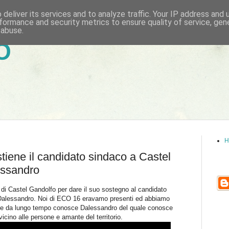
deliver its services and to analyze traffic. Your IP address and
formance and security metrics to ensure quality of service, ge
 abuse.
6
H
stiene il candidato sindaco a Castel
essandro
à di Castel Gandolfo per dare il suo sostegno al candidato
 Dalessandro. Noi di ECO 16 eravamo presenti ed abbiamo
e da lungo tempo conosce Dalessandro del quale conosce
icino alle persone e amante del territorio.