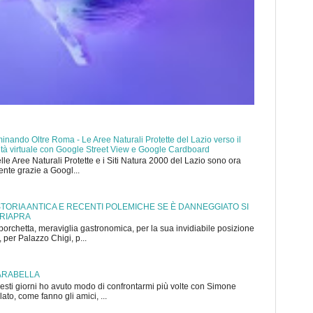
nando Oltre Roma - Le Aree Naturali Protette del Lazio verso il
ealtà virtuale con Google Street View e Google Cardboard
elle Aree Naturali Protette e i Siti Natura 2000 del Lazio sono ora
mente grazie a Googl...
 STORIA ANTICA E RECENTI POLEMICHE SE È DANNEGGIATO SI
 RIAPRA
porchetta, meraviglia gastronomica, per la sua invidiabile posizione
 per Palazzo Chigi, p...
ARABELLA
sti giorni ho avuto modo di confrontarmi più volte con Simone
to, come fanno gli amici, ...