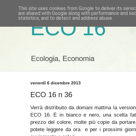
This site uses cookies from Google to deliver its servi
are shared with Google along with performance and secu
statistics, and to detect and address abuse.
ECO 16
Ecologia, Economia
venerdì 6 dicembre 2013
ECO 16 n 36
Verrà distribuito da domani mattina la versi
ECO 16. È in bianco e nero, una scelta fatt
prezzo del colore, molte più copie da portare s
potete leggere da ora e per i prossimi giorn