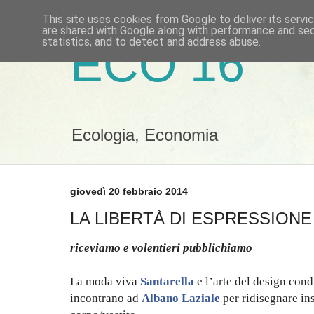
This site uses cookies from Google to deliver its servi
are shared with Google along with performance and secu
statistics, and to detect and address abuse.
ECO 16
Ecologia, Economia
giovedì 20 febbraio 2014
LA LIBERTÀ DI ESPRESSIONE I
riceviamo e volentieri pubblichiamo
La moda viva
Santarella
e l’arte del design cond
incontrano ad
Albano Laziale
per ridisegnare ins