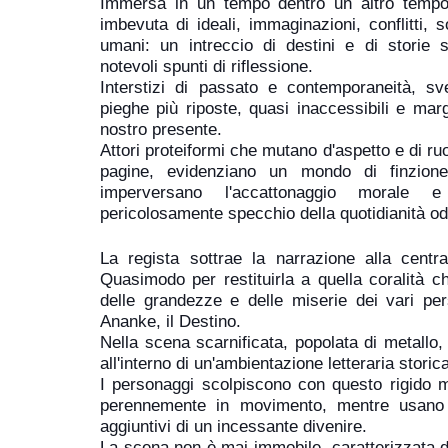
Immersa in un tempo dentro un altro tempo
imbevuta di ideali, immaginazioni, conflitti, 
umani: un intreccio di destini e di storie s
notevoli spunti di riflessione.
Interstizi di passato e contemporaneità, s
pieghe più riposte, quasi inaccessibili e marg
nostro presente.
Attori proteiformi che mutano d'aspetto e di ru
pagine, evidenziano un mondo di finzione,
imperversano l'accattonaggio morale
pericolosamente specchio della quotidianità od
La regista sottrae la narrazione alla centra
Quasimodo per restituirla a quella coralità ch
delle grandezze e delle miserie dei vari pe
Ananke, il Destino.
Nella scena scarnificata, popolata di metallo,
all'interno di un'ambientazione letteraria storic
I personaggi scolpiscono con questo rigido m
perennemente in movimento, mentre usano 
aggiuntivi di un incessante divenire.
La scena non è mai immobile, caratterizzata 