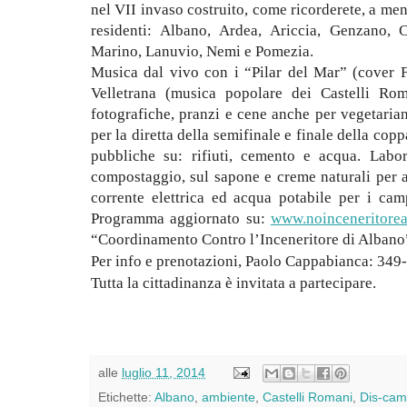
nel VII invaso costruito, come ricorderete, a men
residenti: Albano, Ardea, Ariccia, Genzano, 
Marino, Lanuvio, Nemi e Pomezia.
Musica dal vivo con i “Pilar del Mar” (cover F
Velletrana (musica popolare dei Castelli Rom
fotografiche, pranzi e cene anche per vegetaria
per la diretta della semifinale e finale della co
pubbliche su: rifiuti, cemento e acqua. Labor
compostaggio, sul sapone e creme naturali per ad
corrente elettrica ed acqua potabile per i cam
Programma aggiornato su:
www.noinceneritorea
“Coordinamento Contro l’Inceneritore di Albano
Per info e prenotazioni, Paolo Cappabianca: 34
Tutta la cittadinanza è invitata a partecipare.
alle
luglio 11, 2014
Etichette:
Albano
,
ambiente
,
Castelli Romani
,
Dis-cam