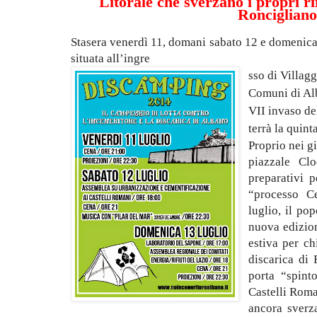
Litorale che sverzano i propri rif
Roncigliano
Stasera venerdì 11, domani sabato 12 e domenica
situata all’ingre
sso di Villagg
Comuni di Alb
VII invaso del
terrà la quin
Proprio nei gi
piazzale Cl
preparativi p
“processo Ce
luglio, il po
nuova edizio
estiva per ch
discarica di 
porta “spint
Castelli Roma
ancora sverza