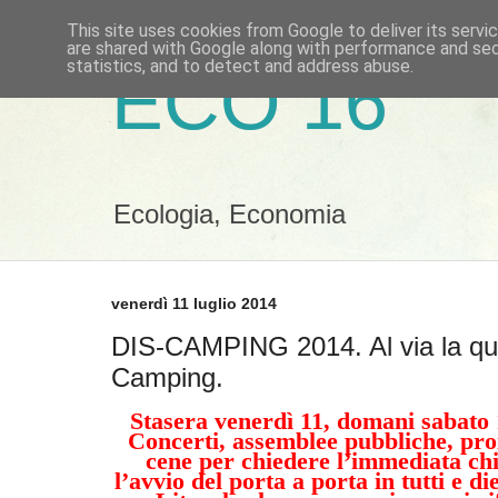
This site uses cookies from Google to deliver its servi
are shared with Google along with performance and secu
statistics, and to detect and address abuse.
ECO 16
Ecologia, Economia
venerdì 11 luglio 2014
DIS-CAMPING 2014. Al via la qui
Camping.
Stasera venerdì 11, domani sabato 
Concerti, assemblee pubbliche, proi
cene per chiedere l’immediata chi
l’avvio del porta a porta in tutti e di