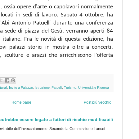
ari, ossia opere d'arte o capolavori normalmente
llocati in sedi di lavoro. Sabato 4 ottobre, ha
ll'Abi Antonio Patuelli durante una conferenza
a sede di piazza del Gesù, verranno aperti 84
 italiane. Fra le novità di questa edizione, ha
vi palazzi storici in mostra oltre a concerti,
, sculture e arazzi che arricchiscono l'offerta
turali
,
Invito a Palazzo
,
Istruzione
,
Patuelli
,
Turismo
,
Università e Ricerca
Home page
Post più vecchio
trebbe essere legato a fattori di rischio modificabili
tabile dell'invecchiamento. Secondo la Commissione Lancet