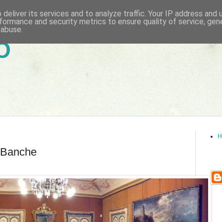
deliver its services and to analyze traffic. Your IP address and
formance and security metrics to ensure quality of service, ge
 abuse.
6
H
e Banche