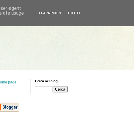
 user-agent
nerate usage
LEARN MORE
GOT IT
Cerca nel blog
ome page