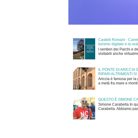
Castelli Romani - Cammi
turismo digitale e la r
I sentieri dei Parchi e d
visitabili anche virtual
IL PONTE DI ARICCIA
RIPARI ALTRIMENTI SI
Ariccia è famosa per la 
a metà fra mare e monti,
QUESTO È SIMONE C
Simone Carabella In que
Carabella. Abbiamo parla