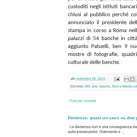
custoditi negli istituti banc
chiusi al pubblico perché co
annunciato il presidente de
stampa in corso a Roma nell
palazzi di 54 banche in città
aggiunto Patuelli, ben 9 nuo
mostre di fotografie, quadri
culturale delle banche.
alle
settembre 26, 2014
Etichette:
ABI
,
arte
,
banche
,
Beni e Attività cul
Post più recente
Demenza: quasi un caso su due po
La demenza non è una conseguenza inevi
sulla prevenzione, l'intervento e ...