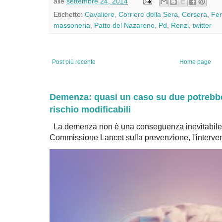
alle
settembre 24, 2014
Etichette:
Cavaliere
,
Corriere della Sera
,
Corsera
,
Fer
massoneria
,
Patto del Nazareno
,
Pd
,
Renzi
,
twitter
Post più recente
Home page
Demenza: quasi un caso su due potrebbe 
rischio modificabili
La demenza non è una conseguenza inevitabile 
Commissione Lancet sulla prevenzione, l'intervent