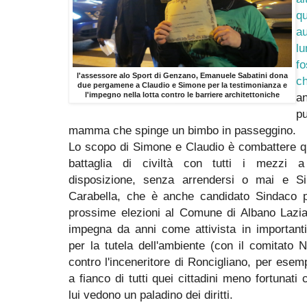
q
a
lu
fo
l'assessore alo Sport di Genzano, Emanuele Sabatini dona
ch
due pergamene a Claudio e Simone per la testimonianza e
l'impegno nella lotta contro le barriere architettoniche
a
p
mamma che spinge un bimbo in passeggino.
Lo scopo di Simone e Claudio è combattere q
battaglia di civiltà con tutti i mezzi a
disposizione, senza arrendersi o mai e S
Carabella, che è anche candidato Sindaco p
prossime elezioni al Comune di Albano Lazia
impegna da anni come attivista in importanti
per la tutela dell'ambiente (con il comitato 
contro l'inceneritore di Roncigliano, per esem
a fianco di tutti quei cittadini meno fortunati 
lui vedono un paladino dei diritti.