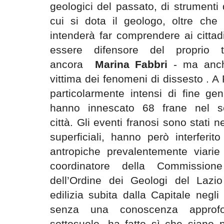
geologici del passato, di strumenti 
cui si dota il geologo, oltre che d
intenderà far comprendere ai citta
essere difensore del proprio t
ancora
Marina
Fabbri
- ma anche
vittima dei fenomeni di dissesto . A
particolarmente intensi di fine g
hanno innescato 68 frane nel se
città. Gli eventi franosi sono stati 
superficiali, hanno però interferi
antropiche prevalentemente viarie
coordinatore della Commissione
dell’Ordine dei Geologi del Lazi
edilizia subita dalla Capitale negl
senza una conoscenza approfo
sottosuolo, ha fatto sì che siano 