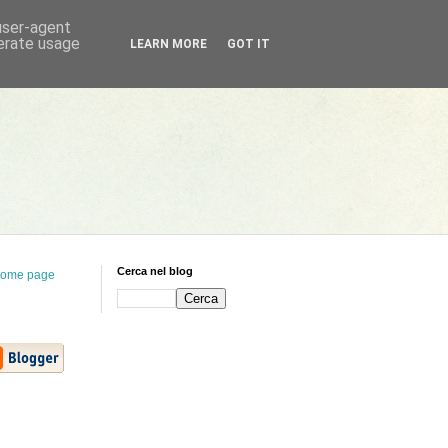
 user-agent
nerate usage
LEARN MORE
GOT IT
Cerca nel blog
ome page