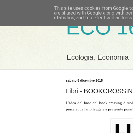
This site uses cookies from Google to 
are shared with Google along with per
statistics, and to detect and address
ECO 1
Ecologia, Economia
sabato 5 dicembre 2015
Libri - BOOKCROSSING
L’idea del base del book-crossing è mol
piacerebbe farlo leggere a più gente possi