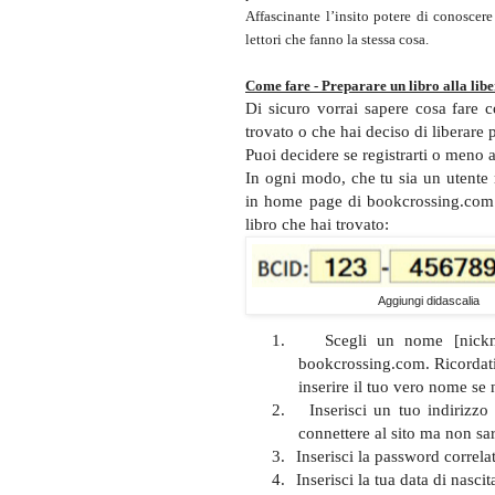
Affascinante l’insito potere di conoscere 
lettori che fanno la stessa cosa.
Come fare - Preparare un libro alla lib
Di sicuro vorrai sapere cosa fare 
trovato o che hai deciso di liberare
Puoi decidere se registrarti o meno
In ogni modo, che tu sia un utente 
in home page di bookcrossing.com e
libro che hai trovato:
Aggiungi didascalia
1.
Scegli un nome [nickna
bookcrossing.com. Ricordat
inserire il tuo vero nome se 
2.
Inserisci un tuo indirizzo
connettere al sito ma non sarà 
3.
Inserisci la password correla
4.
Inserisci la tua data di nascit