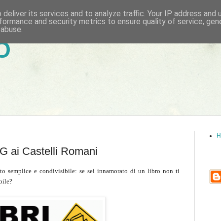
deliver its services and to analyze traffic. Your IP address and
formance and security metrics to ensure quality of service, ge
 abuse.
6
H
 ai Castelli Romani
to semplice e condivisibile: se sei innamorato di un libro non ti
bile?