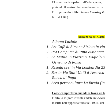
Ci sono varie opzioni all’aria aperta
portando il vostro libro a un incontro tra
O….
portando il libro in una
Crossing Z
libri del BC)
Nella zona dei Caste
Albano Laziale
1.
Art Cafè di Simone Sirleto in via
2.
PM Computer di Pino &Monica G
3.
La Matita in Piazza S. Fagiolo n
Genzano di Roma
1.
Reseda scsi in Via Lombardia 2
2.
Bar in Via Stati Uniti d’America
Rocca di Papa
1.
Area permacultura La farnia (in
Come comportarsi quando si trova un l
Finito lo stupore iniziale andate in www.bo
Inserite nell’apposita finestra il BCID del 