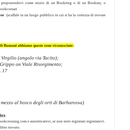
; o proponendovi come inizio di un Bookring o di un Bookray, o
 bookcorsari
one
(scaffale in un luogo pubblico in cui si ha la certezza di trovare
lli Romani abbiamo queste zone riconosciute:
 Virgilio (angolo via Tacito);
rippo on Viale Risorgimento;
. 17
3
 mezzo al bosco degli orti di Barbarossa)
ibro
okcrossing.com e autenticatevi, se non siete registrati registratevi.
libro trovato.