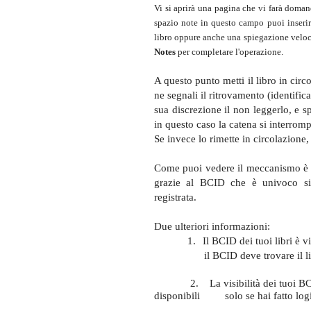
Vi si aprirà una pagina che vi farà doman
spazio note
in questo campo puoi inserire
libro oppure anche una spiegazione veloce
Notes
per completare l'operazione.
A questo punto metti il libro in cir
ne segnali il ritrovamento (identifi
sua discrezione il non leggerlo, e s
in questo caso la catena si interrom
Se invece lo rimette in circolazione,
Come puoi vedere il meccanismo è m
grazie al BCID che è univoco si 
registrata.
Due ulteriori informazioni:
1.
Il BCID dei tuoi libri è v
il BCID deve trovare il l
2. La visibilità dei tuoi BCID e 
disponibili solo se hai fatto logi