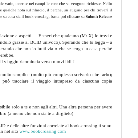
de varie, inserite nei campi le cose che vi vengono richieste.
Nello
 qualche nota sul rilascio, il perché, un augurio per chi troverà il
 su cosa sia il book-crossing; basta poi cliccare su
Submit Release
colazione e aspetti…. E speri che qualcuno (Mr X) lo trovi e
candolo grazie al BCID univoco). Sperando che lo legga – a
perando che non lo butti via o che se tenga in casa perché
perebbe.
 il viaggio ricomincia verso nuovi lidi
J
olto semplice (molto più complesso scriverlo che farlo);
può tracciare il viaggio intrapreso da ciascuna copia
isibile solo a te e non agli altri. Una altra persona per avere
ibro (a meno che non sia te a dirglielo)
delle altre funzioni correlate al book-crossing ti sono
n nel sito
www.bookcrossing.com