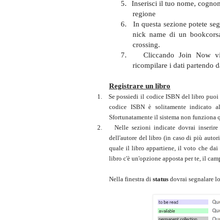
5.
Inserisci il tuo nome, cognome
regione
6.
In questa sezione potete seg
nick name di un bookcorsa
crossing.
7.
Cliccando Join Now vi 
ricompilare i dati partendo d
Registrare un libro
1.
Se possiedi il codice ISBN del libro puoi
codice ISBN è solitamente indicato all
Sfortunatamente il sistema non funziona q
2.
Nelle sezioni indicate dovrai inserire 
dell'autore del libro (in caso di più autori
quale il libro appartiene, il voto che dai
libro c'è un'opzione apposta per te, il ca
Nella finestra di
status
dovrai segnalare lo 