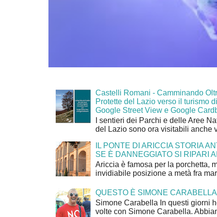
Castelli Romani - Camminando Oltr
Protette del Lazio verso il turismo di
Google Street View e Google Card
I sentieri dei Parchi e delle Aree Na
del Lazio sono ora visitabili anche 
IL PONTE DI ARICCIA STORIA A
SE È DANNEGGIATO SI RIPARI A
Ariccia è famosa per la porchetta, 
invidiabile posizione a metà fra mar
QUESTO È SIMONE CARABELLA
Simone Carabella In questi giorni 
volte con Simone Carabella. Abbiam