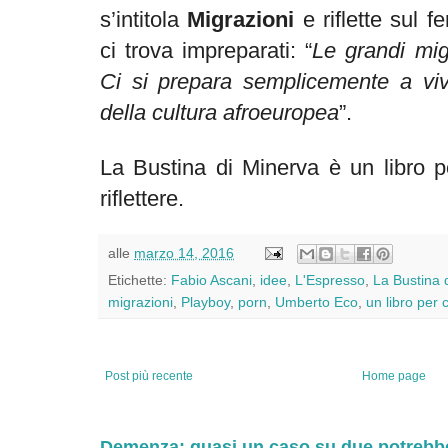
s’intitola
Migrazioni
e riflette sul 
ci trova impreparati: “
Le grandi mig
Ci si prepara semplicemente a vi
della cultura afroeuropea
”.
La Bustina di Minerva è un libro pe
riflettere.
alle
marzo 14, 2016
Etichette:
Fabio Ascani
,
idee
,
L'Espresso
,
La Bustina 
migrazioni
,
Playboy
,
porn
,
Umberto Eco
,
un libro per 
Post più recente
Home page
Demenza: quasi un caso su due potrebbe 