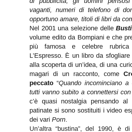
di pubblicità, gli uomini pensos
vaganti, numeri di telefono di d
opportuno amare, titoli di libri da c
Nel 2001 una selezione delle
Bust
volume edito da Bompiani e che pren
più famosa e celebre rubrica 
L’Espresso. È un libro da sfogliare
alla scoperta di un’idea, di una curio
magari di un racconto, come
Cr
peccato
“
Quando incominciano a e
tutti vanno subito a connettersi c
c’è quasi nostalgia pensando al p
patinate si sono sostituiti i video espl
dei vari
Porn
.
Un’altra “bustina”, del 1990, è di