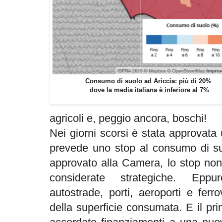
Consumo di suolo ad Ariccia: più di 20%
dove la media italiana è inferiore al 7%
agricoli e, peggio ancora, boschi!
Nei giorni scorsi è stata approvata
prevede uno stop al consumo di su
approvato alla Camera, lo stop non 
considerate strategiche. Epp
autostrade, porti, aeroporti e fer
della superficie consumata. E il p