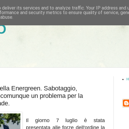
deliver its services and to analyze traffic. Your IP address and
formance and security metrics to ensure quality of service, ge
 abuse.
6
H
 della Energreen. Sabotaggio,
e comunque un problema per la
ade.
Il giorno 7 luglio è stata
presentata alle forze dell'ordine la