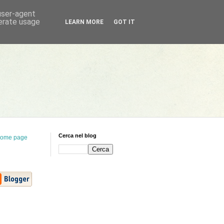
 user-agent
nerate usage
LEARN MORE
GOT IT
Cerca nel blog
ome page