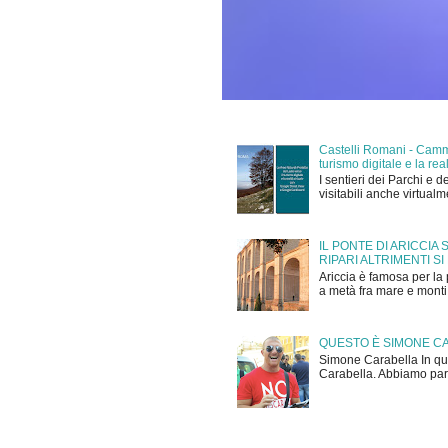
Castelli Romani - Cammi
turismo digitale e la r
I sentieri dei Parchi e d
visitabili anche virtual
IL PONTE DI ARICCIA
RIPARI ALTRIMENTI SI
Ariccia è famosa per la 
a metà fra mare e monti,
QUESTO È SIMONE C
Simone Carabella In que
Carabella. Abbiamo parla