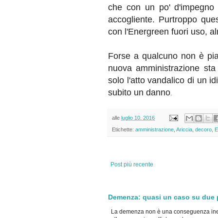
che con un po' d'impegno A
accogliente. Purtroppo ques
con l'Energreen fuori uso, a
Forse a qualcuno non è piac
nuova amministrazione sta
solo l'atto vandalico di un
subito un danno
.
alle
luglio 10, 2016
Etichette:
amministrazione
,
Ariccia
,
decoro
,
E
Post più recente
Demenza: quasi un caso su due po
La demenza non è una conseguenza inevi