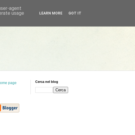
 user-agent
nerate usage
LEARN MORE
GOT IT
Cerca nel blog
ome page