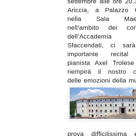
settembre alle ore 20.
Ariccia, a Palazzo C
nella Sala Maes
nell’ambito dei conc
dell’Accademia 
Sfaccendati, ci sar
importante recital
pianista Axel Troles
riempirà il nostro c
delle emozioni della m
prova difficilissima