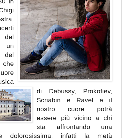
30 in
higi
tra,
erti
del
à un
 del
e che
uore
usica
di Debussy, Prokofiev,
Scriabin e Ravel e il
nostro cuore potrà
essere più vicino a chi
sta affrontando una
 e dolorosissima, infatti la metà