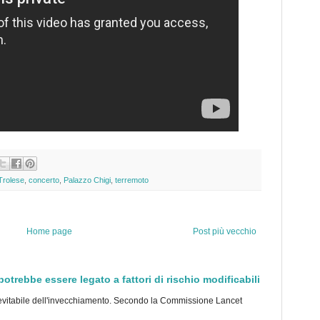
Trolese
,
concerto
,
Palazzo Chigi
,
terremoto
Home page
Post più vecchio
trebbe essere legato a fattori di rischio modificabili
tabile dell'invecchiamento. Secondo la Commissione Lancet