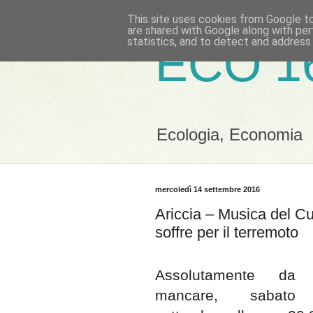
This site uses cookies from Google to 
are shared with Google along with per
statistics, and to detect and address
ECO 1
Ecologia, Economia
mercoledì 14 settembre 2016
Ariccia – Musica del C
soffre per il terremoto
Assolutamente da
mancare, sabato