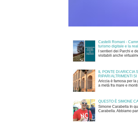
Castelli Romani - Cammi
turismo digitale e la r
I sentieri dei Parchi e d
visitabili anche virtual
IL PONTE DI ARICCIA
RIPARI ALTRIMENTI SI
Ariccia è famosa per la 
a metà fra mare e monti,
QUESTO È SIMONE C
Simone Carabella In que
Carabella. Abbiamo parla