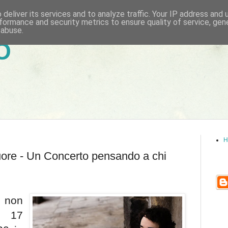
deliver its services and to analyze traffic. Your IP address and
formance and security metrics to ensure quality of service, ge
 abuse.
6
H
uore - Un Concerto pensando a chi
 non
 17