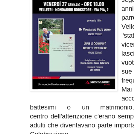
ann
par
Vell
"st
vic
lasc
vuot
sue
freq
Ma
acc
battesimi o un matrimon
centro dell'attenzione c'erano sem
adulti che diventavano parte impor