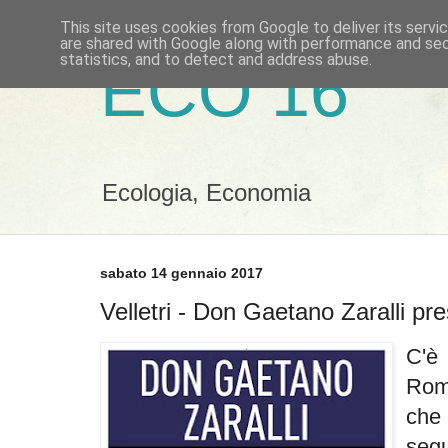
This site uses cookies from Google to deliver its servi
are shared with Google along with performance and secu
statistics, and to detect and address abuse.
ECO 16
Ecologia, Economia
sabato 14 gennaio 2017
Velletri - Don Gaetano Zaralli pres
C'è 
Roma
che
seg