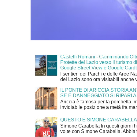
Castelli Romani - Camminando Oltr
Protette del Lazio verso il turismo di
Google Street View e Google Card
I sentieri dei Parchi e delle Aree Na
del Lazio sono ora visitabili anche 
IL PONTE DI ARICCIA STORIA A
SE È DANNEGGIATO SI RIPARI A
Ariccia è famosa per la porchetta, 
invidiabile posizione a metà fra mar
QUESTO È SIMONE CARABELLA
Simone Carabella In questi giorni 
volte con Simone Carabella. Abbiam
...