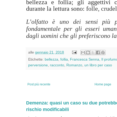
bellezza e follia; gli aggettivi
durante la lettura sono: f
olle, crude
L’olfatto è uno dei sensi più p
fondamentale per gli esseri umani
dagli uomini che gli preferiscono la v
alle
gennaio 21, 2018
Etichette:
bellezza
,
follia
,
Francesca Senna
,
Il profum
perversione
,
racconto
,
Romanzo
,
un libro per caso
Post più recente
Home page
Demenza: quasi un caso su due potrebbe 
rischio modificabili