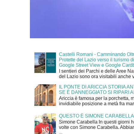
Castelli Romani - Camminando Oltr
Protette del Lazio verso il turismo di
Google Street View e Google Card
I sentieri dei Parchi e delle Aree Na
del Lazio sono ora visitabili anche 
IL PONTE DI ARICCIA STORIA A
SE È DANNEGGIATO SI RIPARI A
Ariccia è famosa per la porchetta, 
invidiabile posizione a metà fra mar
QUESTO È SIMONE CARABELLA
Simone Carabella In questi giorni 
volte con Simone Carabella. Abbiam
...