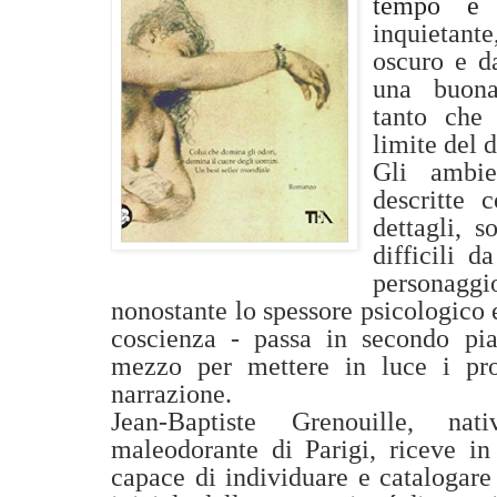
tempo è
inquietant
oscuro e da
una buona
tanto che
limite del 
Gli ambie
descritte 
dettagli, s
difficili d
personagg
nonostante lo spessore psicologico 
coscienza - passa in secondo pia
mezzo per mettere in luce i pro
narrazione.
Jean-Baptiste Grenouille, na
maleodorante di Parigi, riceve in
capace di individuare e catalogar