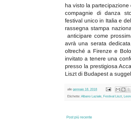
ha visto la partecipazione
compagnie di danza stor
festival unico in Italia e de
rassegna stampa nazional
anticipare come prossim
avr
à una serata dedicat
oltreché a Firenze e Bol
invitato a tenere una conf
presso la pre
stigiosa Acc
Liszt di Budapest a suggell
alle
gennaio 18, 2018
Etichette:
Albano Laziale
,
Festival Liszt
,
Leon
Post più recente