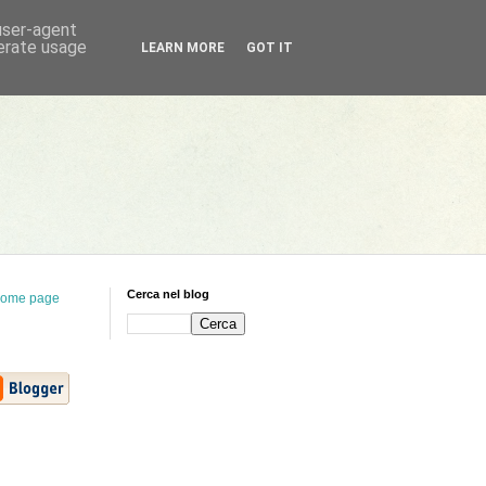
 user-agent
nerate usage
LEARN MORE
GOT IT
Cerca nel blog
ome page