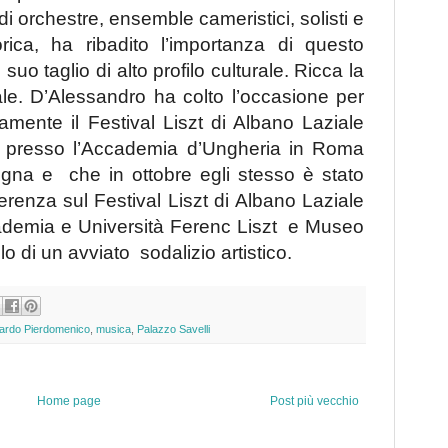
 di orchestre, ensemb
le cameristici, solisti e
ica, ha ribadito l
’importanza di questo
l suo taglio di alto profilo culturale. Ricca la
e. D’Alessandro ha colto l’occasione per
amente il Festival Liszt di Albano Laziale
a presso l’Accademia d’Ungheria in Roma
ogna e che in ottobre egli stesso è stato
erenza sul Festival Liszt di Albano Laziale
ademia e Universit
à Ferenc Liszt e Museo
o di un avviato sodalizio artistico
.
ardo Pierdomenico
,
musica
,
Palazzo Savelli
Home page
Post più vecchio