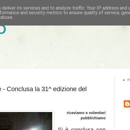
deliver its services and to analyze traffic. Your IP address and
formance and security metrics to ensure quality of service, ge
 abuse.
6
H
 - Conclusa la 31^ edizione del
riceviamo e volentieri
pubblichiamo
Si
è conclusa con