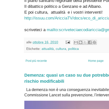
Il piano sanitario regionale della presidente Pol
Il dibattico politico a Genzano e ad Albano.
E poi cultura, attualità e i vostri interventi!
http://issuu.com/AricciaTV/docs/eco_di_aricc
scriveteci a
mailto:scriveteciaecodiariccia@g
alle
ottobre 16, 2010
Etichette:
attualità
,
cultura
,
politica
Post più recente
Home page
Demenza: quasi un caso su due potrebbe 
rischio modificabili
La demenza non è una conseguenza inevitabile 
Commissione Lancet sulla prevenzione, l'intervent