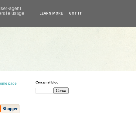
 user-agent
nerate usage
LEARN MORE
GOT IT
Cerca nel blog
ome page