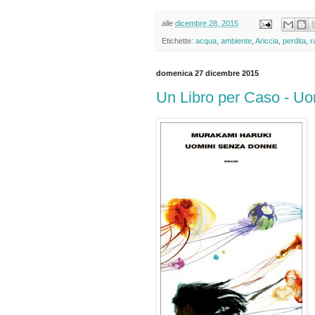
alle
dicembre 28, 2015
Etichette:
acqua
,
ambiente
,
Ariccia
,
perdita
,
r
domenica 27 dicembre 2015
Un Libro per Caso - U