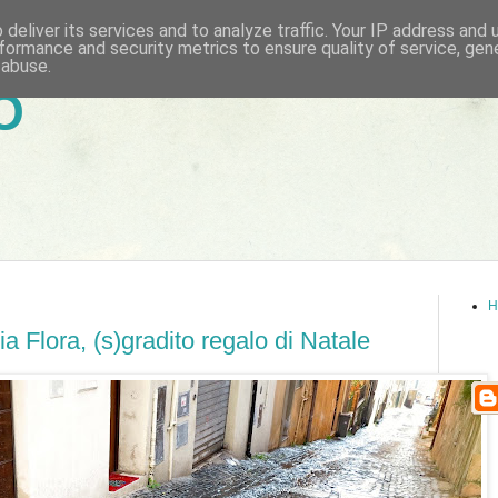
deliver its services and to analyze traffic. Your IP address and
formance and security metrics to ensure quality of service, ge
 abuse.
6
H
via Flora, (s)gradito regalo di Natale